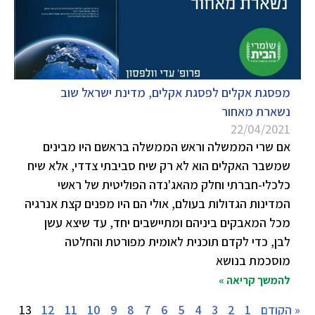
מפסגת אקלים לפסגת אקלים, מדינת ישראל שוב
נשארת מאחור
22/04/2021
אם שרי הממשלה וראש הממשלה בראשם היו מבינים
שמשבר האקלים הוא לא רק שיח סביבתי צדדי, אלא שיח
כלכלי-חברתי וחלק מהאג'נדה הפוליטית של ראשי
המדינות הגדולות בעולם, אולי הם היו מפנים קצת אנרגיה
מכל המאבקים ביניהם ומתיישבים יחד, עד שיצא עשן
לבן, כדי לקדם תוכנית לאומית מפורטת והחלטה
מוסכמת בנושא
להמשך קריאה »
« הקודם
1
2
3
4
5
6
7
8
9
10
11
12
13