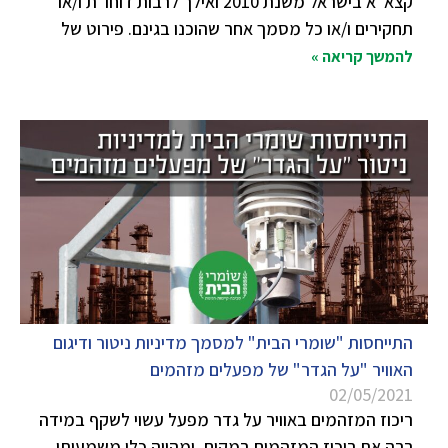
קצא"א בישראל משנת 2010 ואילך לרבות דוחו"ת ו/או
תחקירים ו/או כל מסמך אחר שהוכנו בגינם. פירוט של
להמשך קריאה »
התייחסות "שומרי הבית" למסמך מדיניות ניטור ודיגום
האוויר "על הגדר" של מפעלים מזהמים
02/05/2021
ריכוז המזהמים באוויר על גדר מפעל עשוי לשקף במידה
רבה את ריכוז המזהמים במקום, ומהווה כלי משמעותי