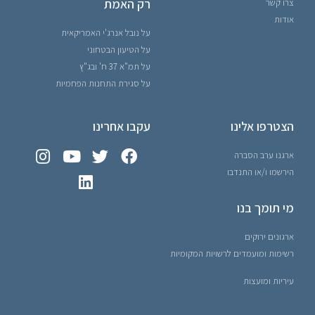
רק האמת
צרו קשר
אודות
על נובל אנרג'י האמריקאית
על הטיעון הבטחוני
על תמ"א 37 ח' ובג"ץ
על סגירת התחנות הפחמיות
הצטרפו אלינו
עקבו אחרינו
ארגנו ערב הסברה
הירשמו ו/או התנדבו
מי תומך בנו
ארגונים ירוקים
רשימות ומועמדים לרשויות המקומיות
עיריות ומועצות