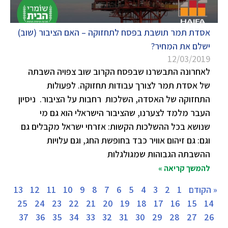
אסדת תמר תושבת בפסח לתחזוקה – האם הציבור (שוב)
ישלם את המחיר?
12/03/2019
לאחרונה התבשרנו שבפסח הקרוב שוב צפויה השבתה
של אסדת תמר לצורך עבודות תחזוקה. לפעולות
התחזוקה של האסדה, השלכות רחבות על הציבור. ניסיון
העבר מלמד לצערנו, שהציבור הישראלי הוא גם מי
שנושא בכל ההשלכות הקשות: אזרחי ישראל מקבלים גם
וגם: גם זיהום אוויר כבד בחופשת החג, וגם עלויות
ההשבתה הגבוהות שמגולגלות
להמשך קריאה »
« הקודם
1
2
3
4
5
6
7
8
9
10
11
12
13
25
24
23
22
21
20
19
18
17
16
15
14
37
36
35
34
33
32
31
30
29
28
27
26