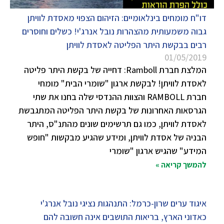
דו"ח מומחים בינלאומיים: הזיהום הצפוי מאסדת לוויתן
גבוה משמעותית מהצהרות נובל אנרג'י! כשלים וחוסרים
רבים בבקשת היתר הפליטה לאסדת לוויתן
01/05/2019
המלצת חברת Ramboll: דחייה של בקשת היתר פליטה
לאסדת לוויתן! לבקשת ארגון "שומרי הבית" מומחי
חברת RAMBOLL והצוות ההנדסי שלה בחנו את שתי
הגרסאות האחרונות של בקשת היתר הפליטה המתגבשת
לאסדת לוויתן, כמו גם תרשימים שונים מהתנ"ס, היתר
הבניה של אסדת לוויתן, ומידע שהגיע מבקשות "חופש
המידע" שהגיש ארגון "שומרי
להמשך קריאה »
איגוד ערים שרון-כרמל: התנהגות נציגי נובל אנרג'י
כאדוני הארץ, בריאות התושבים אינה חשובה להם