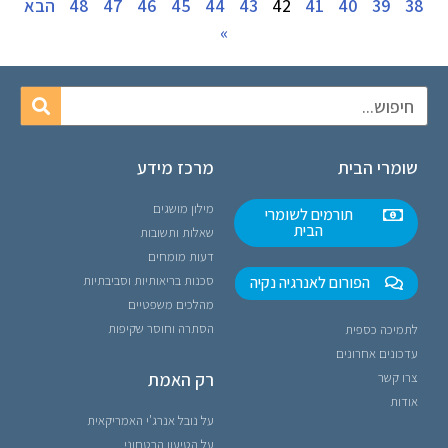
38
39
40
41
42
43
44
45
46
47
48
הבא
»
שומרי הבית
מרכז מידע
מילון מושגים
תורמים לשומרי
הבית
שאלות ותשובות
דעות מומחים
הפורום לאנרגיה נקיה
סכנות בריאותיות וסביבתיות
מהלכים משפטיים
הסתרה וחוסר שקיפות
לתמיכה כספית
עדכונים אחרונים
רק האמת
צרו קשר
אודות
על נובל אנרג'י האמריקאית
על הטיעון הבטחוני