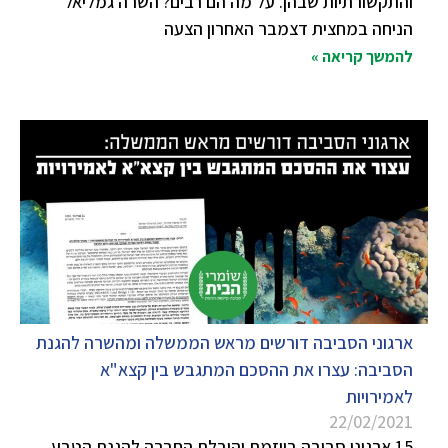
והתקשורתיות שבהן. על מה הם רבים? השרה גמליאל
הניחה במחצית דצמבר האחרון הצעה
להמשך קריאה »
ארגוני הסביבה דורשים מראש הממשלה ומהשרה להגנת
הסביבה: עצרו את ההסכם המתגבש בין קצא"א
לאמירויות
22/02/2021
15 ארגוני סביבה ביוזמת והובלת החברה להגנת הטבע