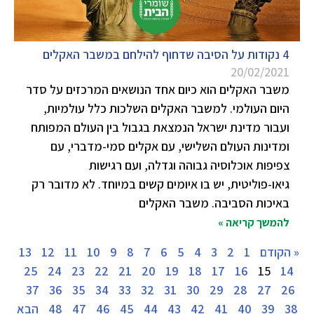
4 נקודות על הסיבה שדחוף להילחם במשבר האקלים
20/02/2021
משבר האקלים הוא כיום אחד הנושאים המרכזים על סדר
היום העולמי. למשבר האקלים השלכות כלל עולמיות,
ועבור מדינת ישראל הנמצאת בגבול בין העולם המפותח
ומדינות העולם השלישי, עם אקלים סמי-מדברי, עם
צפיפות אוכלוסיה גבוהה וגדלה, ועם רגישות
גיאו-פוליטית, יש בו איומים קשים במיוחד. לא מדובר רק
באיכות הסביבה. משבר האקלים
להמשך קריאה »
« הקודם
1
2
3
4
5
6
7
8
9
10
11
12
13
25
24
23
22
21
20
19
18
17
16
15
14
37
36
35
34
33
32
31
30
29
28
27
26
38
39
40
41
42
43
44
45
46
47
48
הבא