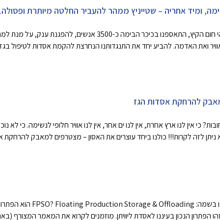
ימה, ומיד אחריה – שטייניץ ממהר להעביר החלטה מיותרת ופסולה.
ביום שישי בצהריים (27.07.18), בשלהי חום הקיץ, התאספנו בכיכר הבימה כ
וויר ואת האדמה. להביע יחד את התנגדותנו הנחרצת להקמת אסדות לטיפול בגז 
מאבק להרחקת אסדות הגז
? כי אין לנו ארץ אחרת, אין לנו ים אחר, אין לנו אוויר חלופי לנשימה. כי לא 
ולא ניתן לזה לקרות!!! כולנו ביחד עוצרים את האסון – מצטרפים למאבק להרחקת 
אז מה זה אסדה צפה על פי הבאר – או