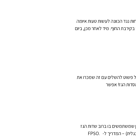
-3500 אנשים, להפגנת ענק, על מנת למחות נגד הכוונה לעשות טעות איומה
בקירבת החוף. מיד לאחר מכן, ביום
נוכל פשוט להשלים עם זה שמכרו את
אסדות הגז! אפשר
 בשמה: FPSO? Floating Production Storage & Offloading הוא הפתרון שמשתמשים בו ברוב שדות הגז
והנפט הימיים בעולם, החל מ- 2010, וזהו הפתרון הנכון בעיננו לאסדת ליוויתן. מוזמנים לקרוא את המאמר המצורף (באנגלית) – המדריך ל- FPSO.