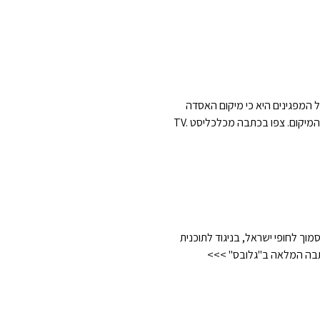
 יחל בשביתה. הטענה המרכזית של המפגינים היא כי מיקום האסדה
בקרבת החוף נעשה משיקולים כספיים של בעלי עניין והוא מסכן חיים. המדינה וחברות הדלק מתנגדות בכל כוחן לשינוי המיקום. צפו בכתבה מכלכליסט TV.
ך לחופי ישראל, בניגוד לתוכנית
רעלים ובמרחק בטוח יותר של 120 ק"מ מהחוף. אל הכתבה המלאה ב"גלובס" >>>