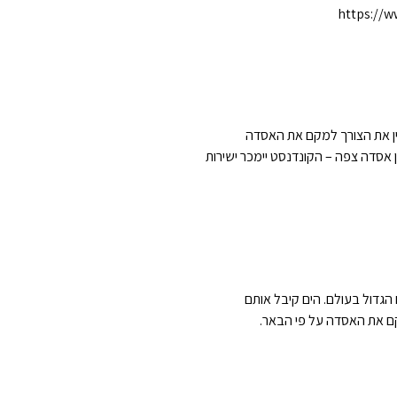
https://w
טין את הצורך למקם את האסדה
 אסדה צפה – הקונדנסט יימכר ישירות
מעל 990 גולשים ליצירת מעגל הגולשים הגדול בעולם. הים קיבל אותם
קם את האסדה על פי הבאר.