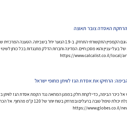
הרחקת האסדה צובר תאוצה
המאבק נגד האסדה הולך וצבר תאוצה וגם הקמפיין התקשורתי התחזק. ב-1.9 הנוער
https://www.calcalist.co.il/local/a
ימה: הרחיקו את אסדת הגז לוויתן מחופי ישראל
אל כיכר הבימה, כדי לקחת חלק במפגן המחאה נגד הקמת אסדת הגז לוויתן בסמו
המקורית להקים אותה כאסדה צפה בעלת יכולת טיפול טובה ב
https://www.globes.co.il/n