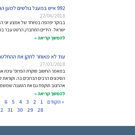
992 איש במעגל גולשים למען הרחקת אסדת הגז ללב ים.
22/06/2018
בבוקר יפהפה במיוחד של אמצע יוני ה
ישראל. הידיים התחברו, הרטט עבר במע
להמשך קריאה »
עוד לא מאוחר לתקן את ההחלטה
27/03/2018
במאמר החשוב סוקרת הפרופ' עינת אה
הסיכונים הרבים הכרוכים בה. וקוראת
אהרונוב תוקפת גם את הטענה שמשמ
להמשך קריאה »
« הקודם
1
2
3
4
5
6
7
32
31
30
29
28