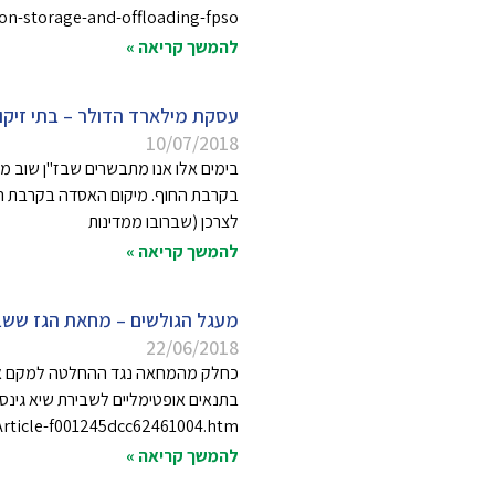
ion-storage-and-offloading-fpso
להמשך קריאה »
עסקת מילארד הדולר – בתי זיקוק
10/07/2018
בימים אלו אנו מתבשרים שבז"ן שוב מ
בקרבת החוף. מיקום האסדה בקרבת החוף
לצרכן (שברובו ממדינות
להמשך קריאה »
מעגל הגולשים – מחאת הגז ששב
22/06/2018
בתנאים אופטימליים לשבירת שיא גינס
Article-f001245dcc62461004.htm
להמשך קריאה »