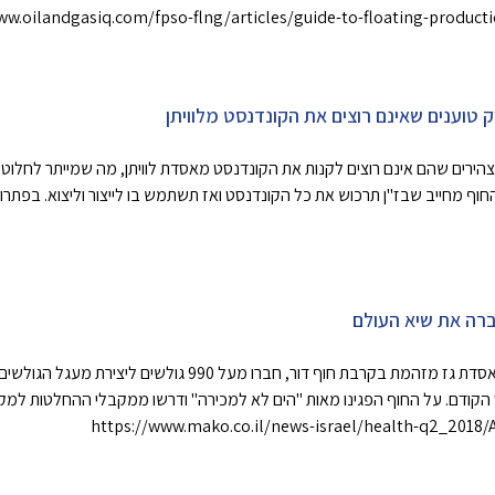
ww.oilandgasiq.com/fpso-flng/articles/guide-to-floating-product
 טוענים שאינם רוצים את הקונדנסט מלוויתן
צהירים שהם אינם רוצים לקנות את הקונדנסט מאסדת לוויתן, מה שמייתר לחלו
 מחייב שבז"ן תרכוש את כל הקונדנסט ואז תשתמש בו לייצור וליצוא. בפתרון
רה את שיא העולם
כחלק מהמחאה נגד ההחלטה למקם אסדת גז מזהמת בקרבת חוף דור, חברו 
 הקודם. על החוף הפגינו מאות "הים לא למכירה" ודרשו ממקבלי ההחלטות למ
https://www.mako.co.il/news-israel/health-q2_2018/