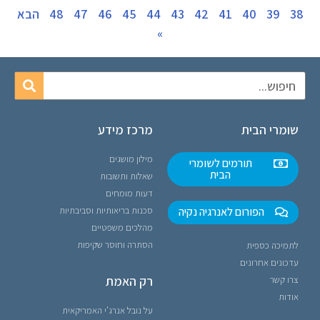
38
39
40
41
42
43
44
45
46
47
48
הבא
»
שומרי הבית
מרכז מידע
מילון מושגים
תורמים לשומרי
הבית
שאלות ותשובות
דעות מומחים
הפורום לאנרגיה נקיה
סכנות בריאותיות וסביבתיות
מהלכים משפטיים
הסתרה וחוסר שקיפות
לתמיכה כספית
עדכונים אחרונים
רק האמת
צרו קשר
אודות
על נובל אנרג'י האמריקאית