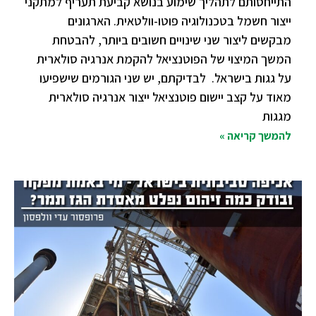
התייחסותם לתהליך שימוע בנושא קביעת תעריף למתקני
ייצור חשמל בטכנולוגיה פוטו-וולטאית. הארגונים
מבקשים ליצור שני שינויים חשובים ביותר, להבטחת
המשך המיצוי של הפוטנציאל להקמת אנרגיה סולארית
על גגות בישראל. לבדיקתם, יש שני הגורמים שישפיעו
מאוד על קצב יישום פוטנציאל ייצור אנרגיה סולארית
מגגות
להמשך קריאה »