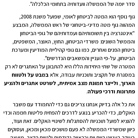
סדר יומה של הממשלה וועדותיה בתחומי הכלכלה".
גוף נוסף הוא המטה לביטחון לאומי, שפועל משנת 2008,
המהווה גוף מטה מדיני-ביטחוני של ראש הממשלה, המבצע
"אינטגרציה בין תשומותיהם ועמדותיהם של גופי הביטחון
והממשל השונים: משרדי הביטחון, החוץ, האוצר, המשפטים,
ביטחון הפנים ואחרים, כמו גם גופי קהיליית המודיעין ומערכת
הביטחון, על-פי העניין והמשאבים הנדרשים".
המטרה של שתי היחידות הללו היא להתבונן על האתגרים לא רק
במסגרת של תקציב ותוכניות עבודה, אלא
במבט על ולטווח
הארוך
,
ולייצר תמונת מצב אמיתית, לשרטט אתגרים ולהציע
פתרונות ודרכי פעולה
.
את כל אלה בדיוק אנחנו צריכים גם כדי להתמודד עם משבר
האקלים, כדי להכריע בנוגע לדרכים להפחית פליטות חממה וכדי
להוציא לפועל תוכניות להסתגלות לשינויי האקלים. זאת ועוד,
כיוון שמשרדי הממשלה לא פעם מושכים מכאן ומכאן, ועסוקים
בעיקר בענייני היום יום ובראייה נקודתית ולטווח הקצר, מועצה