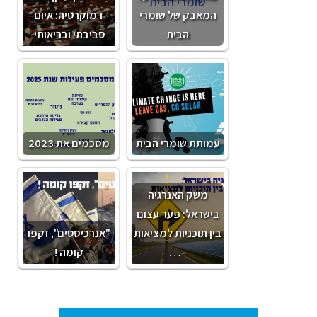
המאבק של שומרי
דמוקרטיה: איום
הבית
סביבתי ובריאותי
עמותת שומרי הבית
מסכמים את 2023
משק האנרגיה
בישראל: פער עצום
בין תוכניות למציאות
"אנרכיסטים", זקפו
–…
קומה !