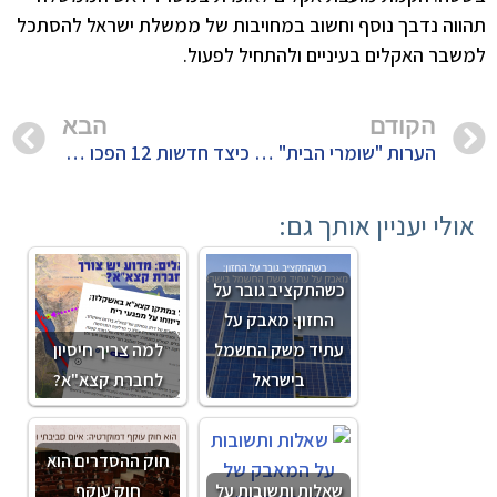
תהווה נדבך נוסף וחשוב במחויבות של ממשלת ישראל להסתכל
למשבר האקלים בעיניים ולהתחיל לפעול.
הקודם
הבא
הערות "שומרי הבית" לתזכיר חוק האקלים
כיצד חדשות 12 הפכו חברת אנרגיה פוסילית מזהמת לחברה ירוקה לטיפול בפסולת
אולי יעניין אותך גם:
כשהתקציב גובר על
החזון: מאבק על
עתיד משק החשמל
למה צריך חיסיון
בישראל
לחברת קצא"א?
חוק ההסדרים הוא
שאלות ותשובות על
חוק עוקף