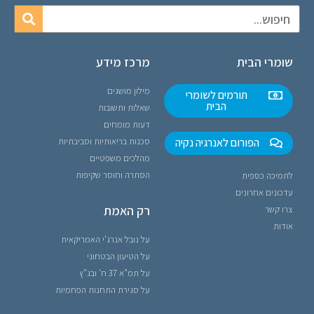
שומרי הבית
מרכז מידע
מילון מושגים
תורמים לשומרי
הבית
שאלות ותשובות
דעות מומחים
הפורום לאנרגיה נקיה
סכנות בריאותיות וסביבתיות
מהלכים משפטיים
הסתרה וחוסר שקיפות
לתמיכה כספית
עדכונים אחרונים
רק האמת
צרו קשר
אודות
על נובל אנרג'י האמריקאית
על הטיעון הבטחוני
על תמ"א 37 ח' ובג"ץ
על סגירת התחנות הפחמיות