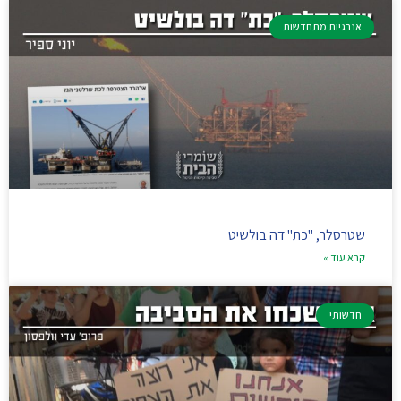
אנרגיות מתחדשות
שטרסלר, "כת" דה בולשיט
קרא עוד »
חדשותי