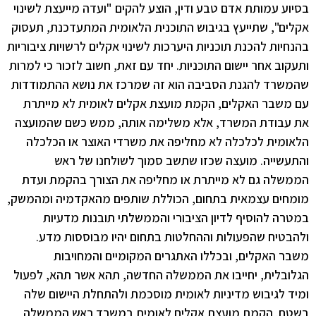
בסיוע עמותת אדם טבע ודין, הוצע להקים "ועדה מייעצת לשינוי
אקלים", שתייעץ בגיבוש התוכנית הלאומית המתעדכנת, תעסוק
בהנחיות להכנת תוכניות היערכות לשינוי אקלים לרשויות ציבוריות
ותעקוב אחר יישום התוכניות. יחד עם זאת, חשוב לזכור כי למרות
שהמשרד להגנת הסביבה הוא זה שמרכז את נושא ההתמודדות
עם משבר האקלים, הקמת מועצת אקלים לאומית לא מייתרת
את עבודת המשרד, אלא משלימה אותה, ממש כשם שהמועצה
הלאומית לכלכלה לא מחליפה את משרדי האוצר או הכלכלה
והתעשייה. מועצה שכזו שתשב סמוך לשולחנו של ראש
הממשלה גם לא מייתרת או מחליפה את הצורך בהקמת ועדת
מומחים עצמאית בתחום, הכוללת שותפים מהאקדמיה ומהמשק,
במטרה להוסיף לדיון הציבורי והממשלתי תובנות מדעיות
ולהבטיח שהפעולות וההחלטות בתחום יהיו מבוססות מדע.
משבר האקלים, ובכללו האתגרים המקומיים והמחויבות
הגלובלית, יחייבו את הממשלה החדשה, תהא אשר תהא, לפעול
ומיד לגיבוש מדיניות לאומית מוסכמת ולהתחלת היישום שלה
בשטח. הקמת מועצת אקלים לאומית במשרד ראש הממשלה