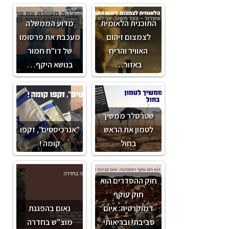
התוכנית הלאומית
מדוע הממשלה
לצמצום זיהום
מעכבת את פרסומו
האוויר והריח
של דו"ח חמור
באזור…
בנושא היקף…
שטרסלר ממשיך
לטמון את הראש
"אנרכיסטים", זקפו
בחול
קומה !
חוק ההסדרים הוא
חוק עוקף
דמוקרטיה: איום
נאום בהפגנת
סביבתי ובריאותי
מוצ"ש בחדרה