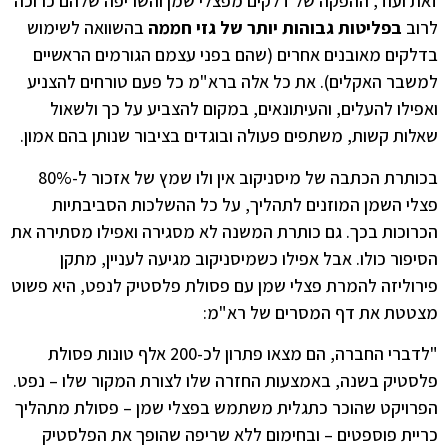
זאת ועוד, ההפקה של דלקים מפצלי שמן והשריפה שלהם כרוכה
לרוב
בפליטות גבוהות יותר של גזי חממה
בהשוואה לשימוש
בדלקים מאובנים אחרים (שהם בפני עצמם הגורמים הראשיים
למשבר האקלים). את כל אלה ברא"מ כל פעם טורחים להצניע
ואפילו להעלים, והעיתונאים, במקום להצביע על כך ולשאול
שאלות קשות, משתפים פעולה ובוגדים בציבור שנותן בהם אמון.
בכותרת הכתבה של מיסניקוב אין ולו שמץ של אזכור ל-80%
פצלי השמן המוזנים לתהליך, על כל ההשלכות הסביבתיות
הכרוכות בכך. גם כותרת המשנה לא מסגירה ואפילו מסתירה את
הסיפור כולו. אבל אפילו כשמיסניקוב מגיעה לעניין, מתקן
פירוליזה להמרת פצלי שמן עם פסולת פלסטיק לנפט, היא פשוט
מצטטת את דף המסרים של רא"מ:
"לדברי החברה, הם מצאו פתרון לכ-200 אלף טונות פסולת
פלסטיק בשנה, באמצעות החזרה שלו לצורת המקור שלו – נפט.
הפרויקט שהוכר כתגלית משתמש בפצלי שמן – פסולת מתהליך
כריית פוספטים – ובחימום ללא שריפה שהופך את הפלסטיק