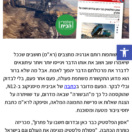
פתח סרגל נגישות
אולי בשותפות רותם אנרגיה מחצבים (רא"מ) חושבים שככל
שיאמרו שוב ושוב את אותו הדבר ויגייסו יותר ויותר עיתונאים
לדברר את מרכולתם הדבר יהפוך לאמת. אבל מה שלא ברור
הוא מדוע התקשורת משתפת פעולה, פעם אחר פעם, בלי לבדוק
ובלי לבקר. הפעם מדובר ב
כתבה
של אביבית מיסניקוב ב-N12,
שהוקסמה כל כך מ"הבשורה" שבאה מדרום, עד שוויתרה על
הצגת שאלות או פרישת התמונה המלאה, וסיפקה לרא"מ כתבת
יחסי ציבור מטעה ומסוכנת.
"אסון הפלסטיק כבר כאן ובדרום חשבו על פתרון", מכריזה
כותרת הכתבה, "פסולת פלסטיק מציפה את העולם וגם בישראל