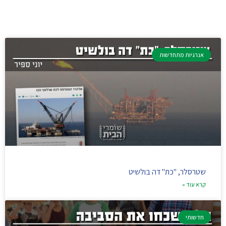
אנרגיות מתחדשות
שטרסלר, "כת" דה בולשיט
קרא עוד »
חדשותי