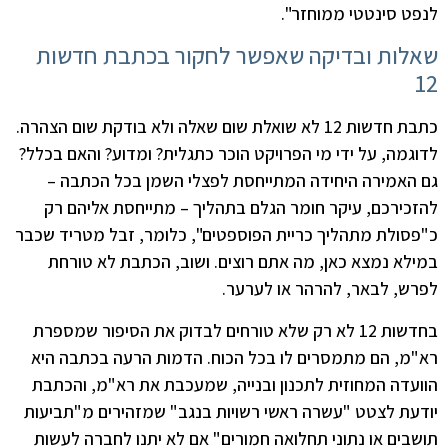
לנפט סינטטי ממוחזר".
שאלות ובדיקה שאפשר לחקור בכתבת חדשות
12
כתבת חדשות 12 לא שואלת שום שאלה ולא בודקת שום הצהרה.
לדוגמה, על ידי מי הפרויקט הוכר כתגלית? ומדוע? והאם בכלל?
גם האמירה היחידה המתייחסת לפצלי השמן בכל הכתבה –
להזכירכם, עיקר חומר הגלם בתהליך – מתייחסת אליהם רק
כ"פסולת מתהליך כריית הפוספטים", כלומר, זבל מטריד שכבר
במילא נמצא כאן, מה אתם רוצים. ושוב, הכתבת לא טורחת
לפרש, לבאר, להרהר או לערער.
בחדשות 12 לא רק שלא טורחים לבדוק את הסיפור שמספרת
רא"מ, הם מתמסרים לו בכל הכוח. הדמות הרעה בכתבה היא
הוועדה המחוזית לתכנון ובנייה, שמעכבת את רא"מ, והכתבת
יודעת לצטט "עשרה ראשי רשויות בנגב" שמזהירים מ"תביעות
תושבים או נתוני תחלואה חמורים" אם לא יתנו לחברה לעשות