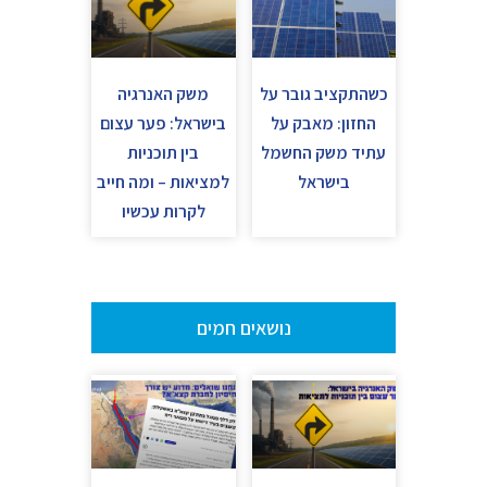
כשהתקציב גובר על
משק האנרגיה
החזון: מאבק על
בישראל: פער עצום
עתיד משק החשמל
בין תוכניות
בישראל
למציאות – ומה חייב
לקרות עכשיו
נושאים חמים