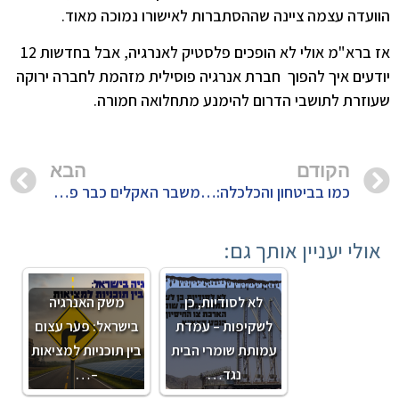
הוועדה עצמה ציינה שההסתברות לאישורו נמוכה מאוד.
אז ברא"מ אולי לא הופכים פלסטיק לאנרגיה, אבל בחדשות 12
יודעים איך להפוך חברת אנרגיה פוסילית מזהמת לחברה ירוקה
שעוזרת לתושבי הדרום להימנע מתחלואה חמורה.
הקודם
הבא
כמו בביטחון והכלכלה: יש להקים מועצת אקלים לאומית
משבר האקלים כבר פוגע בנו הרבה יותר ממה שאנחנו מבינים
אולי יעניין אותך גם:
לא לסודיות, כן
משק האנרגיה
לשקיפות – עמדת
בישראל: פער עצום
עמותת שומרי הבית
בין תוכניות למציאות
נגד…
–…