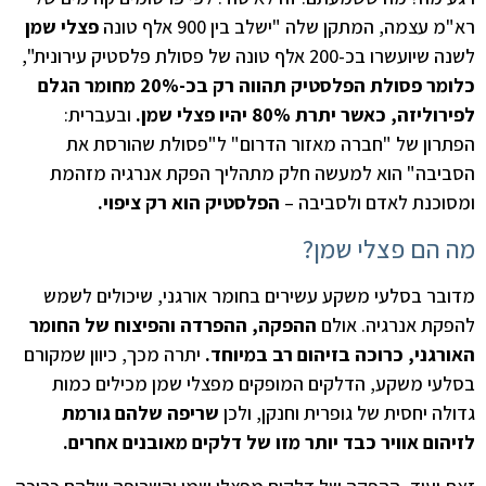
רא"מ עצמה, המתקן שלה "ישלב בין 900 אלף טונה
פצלי שמן
לשנה שיועשרו בכ-200 אלף טונה של פסולת פלסטיק עירונית",
כלומר פסולת הפלסטיק תהווה רק בכ-20% מחומר הגלם
לפירוליזה, כאשר יתרת 80% יהיו פצלי שמן.
ובעברית:
הפתרון של "חברה מאזור הדרום" ל"פסולת שהורסת את
הסביבה" הוא למעשה חלק מתהליך הפקת אנרגיה מזהמת
ומסוכנת לאדם ולסביבה –
הפלסטיק הוא רק ציפוי.
מה הם פצלי שמן?
מדובר בסלעי משקע עשירים בחומר אורגני, שיכולים לשמש
להפקת אנרגיה. אולם
ההפקה, ההפרדה והפיצוח של החומר
האורגני, כרוכה בזיהום רב במיוחד.
יתרה מכך, כיוון שמקורם
בסלעי משקע, הדלקים המופקים מפצלי שמן מכילים כמות
גדולה יחסית של גופרית וחנקן, ולכן
שריפה שלהם גורמת
לזיהום אוויר כבד יותר מזו של דלקים מאובנים אחרים.