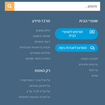
שומרי הבית
מרכז מידע
מילון מושגים
תורמים לשומרי
הבית
שאלות ותשובות
דעות מומחים
הפורום לאנרגיה נקיה
סכנות בריאותיות וסביבתיות
מהלכים משפטיים
הסתרה וחוסר שקיפות
לתמיכה כספית
עדכונים אחרונים
רק האמת
צרו קשר
אודות
על נובל אנרג'י האמריקאית
על הטיעון הבטחוני
על תמ"א 37 ח' ובג"ץ
על סגירת התחנות הפחמיות