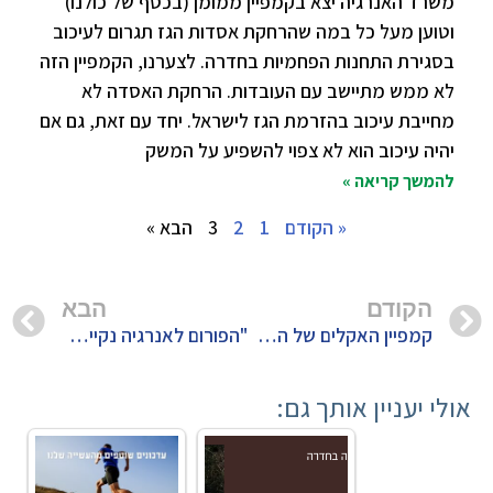
משרד האנרגיה יצא בקמפיין ממומן (בכסף של כולנו)
וטוען מעל כל במה שהרחקת אסדות הגז תגרום לעיכוב
בסגירת התחנות הפחמיות בחדרה. לצערנו, הקמפיין הזה
לא ממש מתיישב עם העובדות. הרחקת האסדה לא
מחייבת עיכוב בהזרמת הגז לישראל. יחד עם זאת, גם אם
יהיה עיכוב הוא לא צפוי להשפיע על המשק
להמשך קריאה »
« הקודם
1
2
3
הבא »
הקודם
הבא
קמפיין האקלים של השרה להגנת הסביבה
"הפורום לאנרגיה נקייה" בפניה לשרה להגנת הסביבה – כן לשמש, לא לגז
אולי יעניין אותך גם: