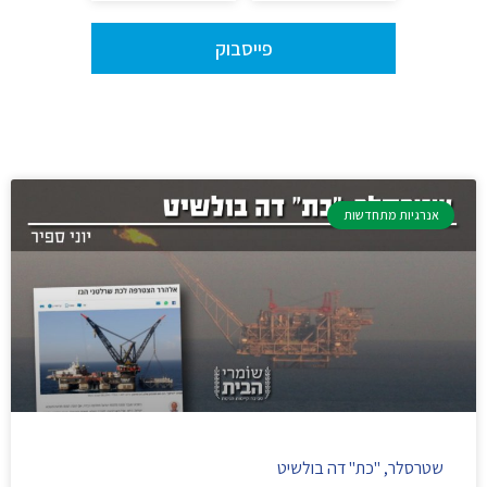
פייסבוק
אנרגיות מתחדשות
שטרסלר, "כת" דה בולשיט