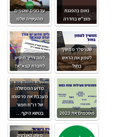
נאום בהפגנת
עדכונים שוטפים
מוצ"ש בחדרה
מהעשייה שלנו
שטרסלר ממשיך
לטמון את הראש
למה צריך חיסיון
בחול
לחברת קצא"א?
מדוע הממשלה
מעכבת את פרסומו
של דו"ח חמור
מסכמים את 2023
בנושא היקף…
משק האנרגיה