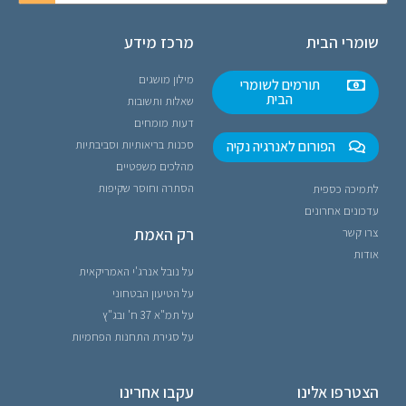
שומרי הבית
מרכז מידע
מילון מושגים
תורמים לשומרי
הבית
שאלות ותשובות
דעות מומחים
הפורום לאנרגיה נקיה
סכנות בריאותיות וסביבתיות
מהלכים משפטיים
הסתרה וחוסר שקיפות
לתמיכה כספית
עדכונים אחרונים
רק האמת
צרו קשר
אודות
על נובל אנרג'י האמריקאית
על הטיעון הבטחוני
על תמ"א 37 ח' ובג"ץ
על סגירת התחנות הפחמיות
הצטרפו אלינו
עקבו אחרינו