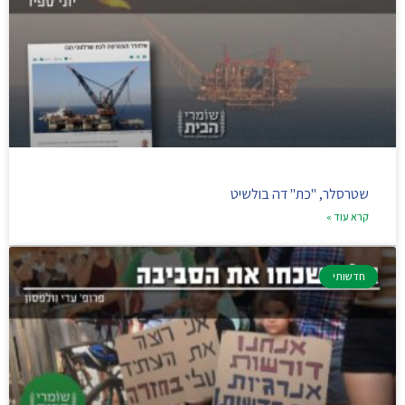
שטרסלר, "כת" דה בולשיט
קרא עוד »
חדשותי