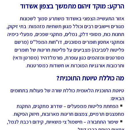
הרקע: מוקד זיהום מתמשך בצפון אשדוד
אזור התעשייה הצפוני באשדוד משתרע סמוך לשכונות
מגורים ויישובים רבים וכולל מגוון תשתיות מזהמות: בתי זיקוק,
תחנות כוח, מסופי דלק, נמלים, מתקני שפכים, מפעלי כימיה
ומתקני אחסון חומרים מסוכנים, דו"חות המפל"ס (מרשם
פליטות לסביבה) מצביעים על פליטות חריגות של חומרים
מסרטנים ומזהמים כגון עופרת, פורמלדהיד (מסרטן ודאי)
ותרכובות אורגניות המוכרות או חשודות כמסרטנות.
מה כוללת טיוטת התוכנית?
טיוטת התוכנית הלאומית כוללת שורה של פעולות בתחומים
הבאים:
הפחתת פליטות ממפעלים – שדרוג מתקנים, התקנת
מחמצנים תרמיים, צמצום חריגות מארובות, חיזוק הפיקוח.
שיפור התחבורה – חישמול צי משאיות, קידום רכבת לנמל,
צמצום כניסת רכבי דיזל.