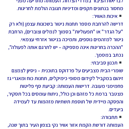
לבריאות הציבור במדדי הצלחה. העמותה מתריעה מפני
מחסור בנתונים תקפים ומדיניות תגובה הולמת לחריגות.
איכות האוויר:
דרישה להרחבת מספר תחנות ניטור בשכונות עצמן (ולא רק
"על הגדר" או "תפעוליות" בסמוך לנמלים וצוברים), הרחבת
ניטור למזהמים נוספים, ותמיכה בניטור אזרחי עצמאי.
"ההכרה בחריגות אינה מספיקה – יש לתרגם אותה לפעולה",
נכתב במסמך.
תכנון סביבתי:
שומרי הבית מצביעים על פרדוקס בתוכנית – ניסיון לצמצם
זיהום במקביל לקידום מסופי כימיקלים, תחנות כוח ומאגרי גז
פחמימני מעובה. דרישות העמותה: קביעת סף פליטות
מצטבר ברמת כל מזהם וכן כולל, ניתוח עומסים בכל תסקיר,
והפסקה מיידית של תוספת תשתיות מזהמות עד לעמידה
ביעדים.
תחבורה:
העמותה דורשת הקמת אזור אוויר נקי בצפון העיר בתוך שנה,