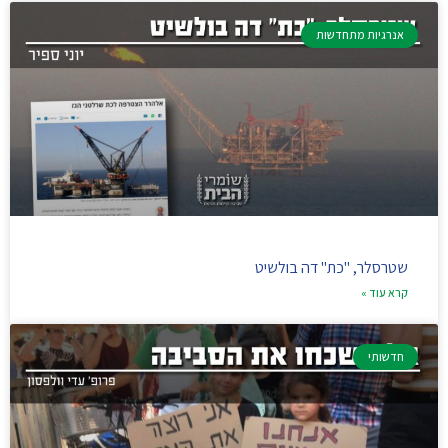
אנרגיות מתחדשות
שטרסלר, "כת" דה בולשיט
קרא עוד »
חדשותי