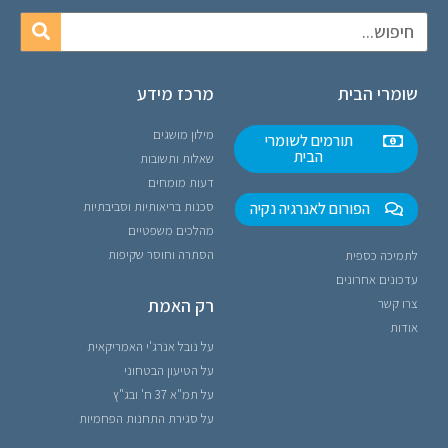
שומרי הבית
מרכז מידע
מילון מושגים
תורמים לשומרי
הבית
שאלות ותשובות
דעות מומחים
הפורום לאנרגיה נקיה
סכנות בריאותיות וסביבתיות
מהלכים משפטיים
הסתרה וחוסר שקיפות
לתמיכה כספית
עדכונים אחרונים
רק האמת
צרו קשר
אודות
על נובל אנרג'י האמריקאית
על הטיעון הבטחוני
על תמ"א 37 ח' ובג"ץ
על סגירת התחנות הפחמיות