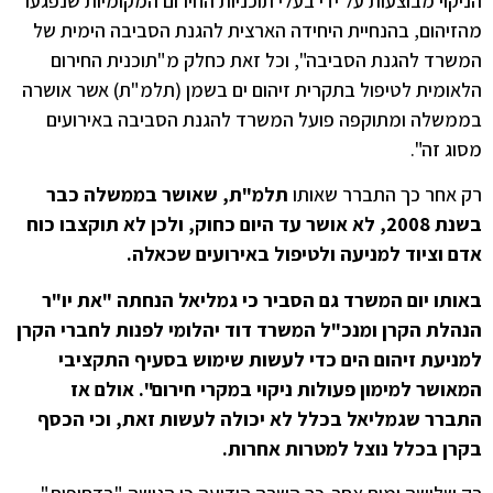
הניקוי מבוצעות על ידי בעלי תוכניות החירום המקומיות שנפגעו
מהזיהום, בהנחיית היחידה הארצית להגנת הסביבה הימית של
המשרד להגנת הסביבה", וכל זאת כחלק מ"תוכנית החירום
הלאומית לטיפול בתקרית זיהום ים בשמן (תלמ"ת) אשר אושרה
בממשלה ומתוקפה פועל המשרד להגנת הסביבה באירועים
מסוג זה".
רק אחר כך התברר שאותו
תלמ"ת, שאושר בממשלה כבר
בשנת 2008, לא אושר עד היום כחוק, ולכן לא תוקצבו כוח
אדם וציוד למניעה ולטיפול באירועים שכאלה.
באותו יום המשרד גם הסביר כי גמליאל הנחתה "את יו"ר
הנהלת הקרן ומנכ"ל המשרד דוד יהלומי לפנות לחברי הקרן
למניעת זיהום הים כדי לעשות שימוש בסעיף התקציבי
המאושר למימון פעולות ניקוי במקרי חירום". אולם אז
התברר שגמליאל בכלל לא יכולה לעשות זאת, וכי הכסף
בקרן בכלל נוצל למטרות אחרות.