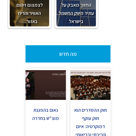
החזון: מאבק על
לצמצום זיהום
עתיד משק החשמל
האוויר והריח
בישראל
באזור…
מה חדש
חוק ההסדרים הוא
נאום בהפגנת
חוק עוקף
מוצ"ש בחדרה
דמוקרטיה: איום
סביבתי ובריאותי