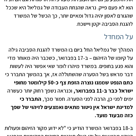
הוא לא פעם פייק. נראה שהנחת העבודה של גמליאל היא שככל
שהגורם לאסון יהיה גדול ומאיים יותר, כך הכשל של המשרד
להגנת הסביבה יקטן ויישכח.
על המחדל
המהלך של גמליאל החל ביום בו המשרד להגנת הסביבה גילה
על קיומו של הזיהום – ב-17 בפברואר, כשכבר היה מאוחר מדי
והוא פגע בחופים. במשרד מיהרו לומר שאי אפשר היה לעשות
דבר מראש בשל הסערה שהשתוללה אז, אך בהמשך התברר כי
כתם הנפט שממנו נוצרה הזפת צף כ-50 קילומטר מחופי
ישראל כבר ב-11 בפברואר,
וכנראה נשפך רחוק יותר כעשרה
ימים לפני כן, הרבה לפני הסערה. חמור מכך,
התברר כי
למדינת ישראל אין ניטור מתאים ואמצעים לזיהוי של שפך
כזה מבעוד מועד.
ב-18 בפברואר המשרד הודיע כי "לא ידוע מקור הזיהום ופעולות