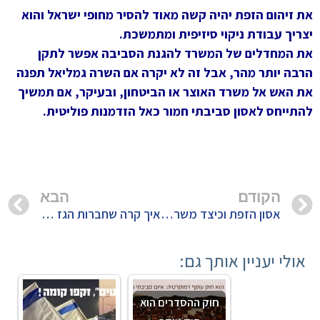
את זיהום הזפת יהיה קשה מאוד להסיר מחופי ישראל והוא
יצריך עבודת ניקוי סיזיפית ומתמשכת.
את המחדלים של המשרד להגנת הסביבה אפשר לתקן
הרבה יותר מהר, אבל זה לא יקרה אם השרה גמליאל תפנה
את האש אל משרד האוצר או הביטחון, ובעיקר, אם תמשיך
להתייחס לאסון סביבתי חמור כאל הזדמנות פוליטית.
הקודם
הבא
אסון הזפת וכיצד משרד האנרגיה משתמש בו כדי לייצר ספין שיקדם את קמפיין הגז
איך קרה שחברות הגז לא משלמות לקרן למניעת זיהום ים?
אולי יעניין אותך גם:
חוק ההסדרים הוא