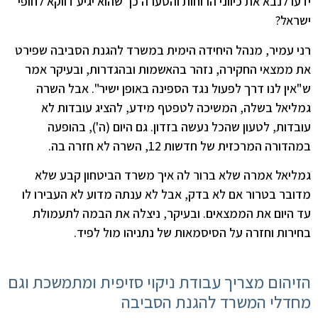
ידעו לנבא את כיווני הרוחות והסערה כך שהוא יגיע דווקא לחופי
ישראל?
רני עמיר, מנהל היחידה הימית במשרד להגנת הסביבה שפירט
את ממצאי החקירה, נזהר בהאשמות ובהגדרות, ובעיקר אמר
ש"אין לנו דרך לפעול נגד הספינה באופן ישיר". אבל השרה
גמליאל בשלה, המשיכה לטפטף מידע, להציג עובדות לא
עובדות, לטעון שהכל נעשה בזדון. גם היום (ה'), בהופעה
במהדורה המרכזית של חדשות 12, השרה לא חזרה בה.
גמליאל אמרה שלא ברור לה איך משרד הביטחון קבע שלא
מדובר בטרור אם לא בדק, אבל לא ענתה מדוע לא העבירו לו
עד היום את הממצאים. ובעיקר, ניצלה את הבמה לתעמולת
בחירות וחזרה על הסיסמאות של נתניהו מול לפיד.
הזיהום מצריך עבודת ניקוי סזיפית ומתמשכת וגם
מחדלי המשרד להגנת הסביבה