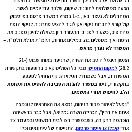
רק שלושה ימים אחר-כך השרה הודיעה כי הגישה "בדחיפות"
הצעה ממשלתית לתוכנית שיקום, שלקח עוד יומיים לאשר.
המחדלים לא נעצרו כאן, ב-1 במרץ המשרד פרסם בפייסבוק
קול קורא לחברות ניקוי ואקולוגיה להציע פתרונות לניקוי הזפת
מהחופים, כשעוד לפני כן התעורר דיון בשאלה להיכן מפנים את
הזפת ואיך מטפלים בה. במילים אחרות, תלמ"ת או לא תלמ"ת –
המשרד לא נערך מראש.
האסון תיגמל היטב את השרה, שהגיעה באותו שבוע (21-
28.2)
למקום החמישי
מבין כל הפוליטיקאים בהופעות בתקשורת
המשודרת, אבל כשמחדל הגילוי והניקוי התחיל לפעפע
בתקשורת,
ניסו במשרד להגנת הסביבה להסיט את תשומת
הלב לחיפוש אחרי האשמים.
"נפעל לאיתור מקור הזיהום, נמצא את האחראים לו ונמצה
איתם את הדין", הכריזה השרה גמליאל, אבל כבר בראשיתה
הוכתמה החקירה, כשבמשרד רצו לבית המשפט ובמעמד צד
אחד
קיבלו צו איסור פרסום
. התגייסות של עיתונאים וכלי