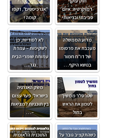
חוק עוקף
דמוקרטיה: איום
"אנרכיסטים", זקפו
סביבתי ובריאותי
קומה !
מדוע הממשלה
לא לסודיות, כן
מעכבת את פרסומו
לשקיפות – עמדת
של דו"ח חמור
עמותת שומרי הבית
בנושא היקף…
נגד…
משק האנרגיה
שטרסלר ממשיך
בישראל: פער עצום
לטמון את הראש
בין תוכניות למציאות
בחול
–…
כשהתקציב גובר על
התוכנית הלאומית