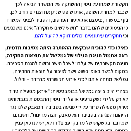
תקשורת שמחו על ניסיון ההשתקה של המשרד הביאה לכך
שכבר למחרת השופט, אותו שופט שנתן את הצו יום קודם לכן,
נזף במשרד, צימצם את איסור הפרסום, והסביר לנציגי המשרד
כי הנימוקים שלהם בדבר "חשש לשיבוש חקירה" אינם משכנעים
וכי
תחקירים עיתונאיים יכולים דווקא להועיל להם
.
כאילו כדי להוכיח שבקשת ההסתרה היתה מסיבות תדמית,
באה אתמול חגיגת הגילוי של גמליאל את תוצאות החקירה,
חגיגה תקשורתית של עלבון לשכל הישר ובושה להגנת הסביבה.
במקום לבשר באופן פשוט וישר לציבור על תוצאות החקירה,
גמליאל מתחה אותם לכדי אירוע תקשורתי מהדהד – וחלול.
בצהרי היום צייצה גמליאל בבומבסטיות: "איראן מפעילה טרור
לא רק על ידי נשק גרעיני או על ידי ניסיון התבססות בגבולותינו.
איראן מפעילה טרור על ידי פגיעה בסביבה. המאבק שלנו נגד
הזיהום והפגיעה בסביבה הוא מאבק חוצה מדינות". חשבתם
שמדובר בקשקוש של מחבקי עצים? הו לא, יש לנו כאן עניין
בטחוני, ולא סתם אלא היישר מקודש הקודשים של הלקסיקון