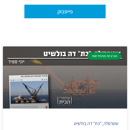
פייסבוק
אנרגיות מתחדשות
שטרסלר, "כת" דה בולשיט