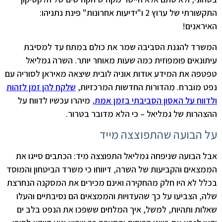
התקשורתי של ערוץ 2 ו"ידיעות אחרונות" פינת נתניהו:
האיראנים!
המשרד להגנת הסביבה שמר את כולם במתח עד למסיבת
עיתונאים פומפוזית כמה שעות מאוחר יותר. השרה גמליאל
טפטפה את המידע אודות אוניה לובית שיצאה מאיראן לסוריה עם
נפט מוברח. מהדורות החדשות המרכזיות,
שלקח להן זמן לזהות
ולדווח על האסון הסביבתי בזמן אמת
,
מיהרו עכשיו לדווח על
ההצהרות של גמליאל – כי הלא מדובר בטרור.
על הבועה שהתפוצצה מייד
אבל הבועה שניפחה גמליאל התפוצצה מיד: הכתבים סייגו את
הממצאים והקביעות של השרה, דיווחו כי משרד הביטחון והמוסד
בכלל לא היו חלק מהחקירה ואינם מכירים את המסקנה הנחרצת
שלה, הצביעו על כך שהעדויות והממצאים הם נסיבתיים והעלו
שאלות ותהיות, למשל, איך המלחים ששפכו את הנפט בלב ים