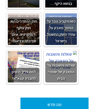
בנושא היקף…
–…
כשהתקציב גובר על
חוק ההסדרים הוא
החזון: מאבק על
חוק עוקף
עתיד משק החשמל
דמוקרטיה: איום
בישראל
סביבתי ובריאותי
שאלות ותשובות על
המאבק של שומרי
למה צריך חיסיון
הבית
לחברת קצא"א?
מה חדש