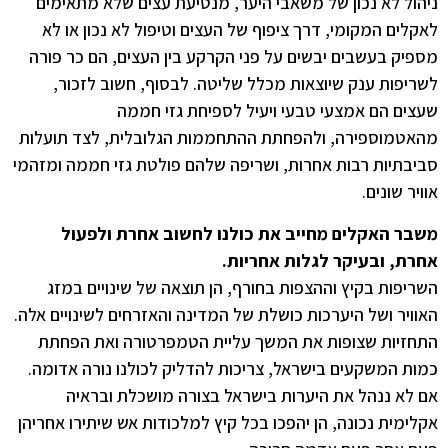
ניהול לא נכון של משאבי היער, מנטיעת עצים שלא מתאימים
לאקלים המקומי, דרך ציפוף של העצים וטיפול לא נכון או לא
מספיק בעשבים יבשים על פני הקרקע בין העצים, הם כר פורה
לשריפות ענק שיוצאות מכלל שליטה. לבסוף, חשוב לזכור,
שעצים הם אמצעי טבעי ויעיל לספיחת גזי חממה
מהאטמוספירה, ולהפחתת ההתחממות הגלובלית, לצד תועלות
סביבתיות רבות אחרות, ושריפה שלהם פולטת גזי חממה ומזהמי
אוויר שונים.
משבר האקלים מחייב את כולנו לחשוב אחרת ולפעול
אחרת, ובעיקר לגלות אחריות.
השריפות בקיץ וההצפות בחורף, הן תוצאה של שינויים במזג
האוויר ושל היערכות כושלת של המדינה והאזרחים לשינויים אלה.
התחזיות שצופות את המשך עליית הטמפרטורה ואת הפחתת
כמות המשקעים בישראל, צריכות להדליק לכולנו נורה אדומה.
אם לא ננהל את היערות בישראל בצורה מושכלת ובראיה
אקלימית נכונה, הן יהפכו בכל קיץ למלכודות אש שיתירו אחריהן