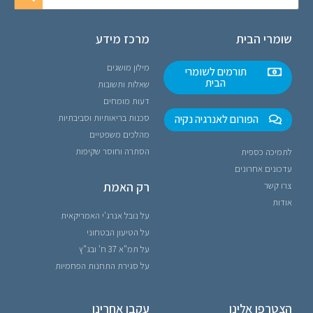
שומרי הבית
מרכז מידע
מילון מושגים
תורמים לשומרי
הבית
שאלות ותשובות
דעות מומחים
הפורום לאנרגיה נקיה
סכנות בריאותיות וסביבתיות
מהלכים משפטיים
הסתרה וחוסר שקיפות
לתמיכה כספית
עדכונים אחרונים
רק האמת
צרו קשר
אודות
על נובל אנרג'י האמריקאית
על הטיעון הבטחוני
על תמ"א 37 ח' ובג"ץ
על סגירת התחנות הפחמיות
הצטרפו אלינו
עקבו אחרינו