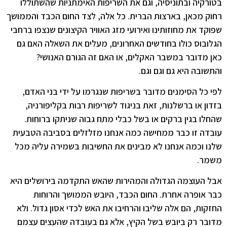
בטורקיה ובתוניסיה, וגם את השריפות האימתניות שהשתוללו
רחוק מכאן, בארצות הברית. כל אלה, לצד החום הכבד והממושך
שפוקד את מחוזותינו ואירועי מזג האוויר הקיצונים שנצפו ברחבי
הגלובוס כולו בחודשים האחרונים, מעלים את השאלה האם גם
כאן מדובר במשבר האקלים, או האם זה הגורם האנושי?
והתשובה היא גם וגם וגם.
לפי כל הסימנים מדובר בשריפות שנגרמו על ידי בני האדם,
בזדון או ברשלנות, זאת בניגוד לשריפות רבות בקליפורניה,
שהחלו בגין ברקים או בשל כבלי מתח גבוה שניתקו ברוחות.
עובדה זו כבר ממחישה כמה אנחנו מזלזלים בסביבה הטבעית
שלנו וכמה אנחנו לא מבינים את החשיבות בשמירה עליה מכל
משמר.
אבל העוצמה הגדולה והמהירות שהאש התקדמה בירושלים היא
כבר אופרה אחרת. החום הכבד, היובש הממושך והרוחות
החזקות, הם אלה שליבו והרחיבו את האש לכדי אסון גדול. ולא
מדובר רק ביובש בשל הקיץ, אלא גם בעובדה שהעצים עצמם