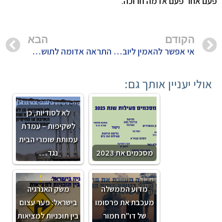
פעם אחר פעם אדמה חרוכה.
הקודם
הבא
אי אפשר להאמין ליובל שטייניץ. עובדה.
התראה אדומה לתושבי כדור הארץ: גשם זלעפות ירד בגרינלנד
אולי יעניין אותך גם:
לא לסודיות, כן
לשקיפות – עמדת
עמותת שומרי הבית
מסכמים את 2023
נגד…
מדוע הממשלה
משק האנרגיה
מעכבת את פרסומו
בישראל: פער עצום
של דו"ח חמור
בין תוכניות למציאות