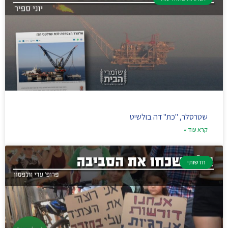
שטרסלר, "כת" דה בולשיט
קרא עוד »
חדשותי