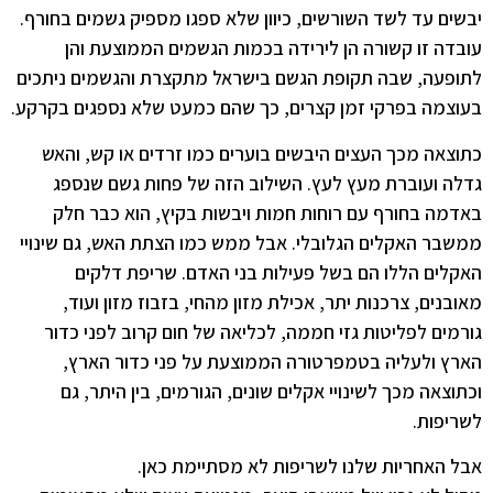
יבשים עד לשד השורשים, כיוון שלא ספגו מספיק גשמים בחורף.
עובדה זו קשורה הן לירידה בכמות הגשמים הממוצעת והן
לתופעה, שבה תקופת הגשם בישראל מתקצרת והגשמים ניתכים
בעוצמה בפרקי זמן קצרים, כך שהם כמעט שלא נספגים בקרקע.
כתוצאה מכך העצים היבשים בוערים כמו זרדים או קש, והאש
גדלה ועוברת מעץ לעץ. השילוב הזה של פחות גשם שנספג
באדמה בחורף עם רוחות חמות ויבשות בקיץ, הוא כבר חלק
ממשבר האקלים הגלובלי. אבל ממש כמו הצתת האש, גם שינויי
האקלים הללו הם בשל פעילות בני האדם. שריפת דלקים
מאובנים, צרכנות יתר, אכילת מזון מהחי, בזבוז מזון ועוד,
גורמים לפליטות גזי חממה, לכליאה של חום קרוב לפני כדור
הארץ ולעליה בטמפרטורה הממוצעת על פני כדור הארץ,
וכתוצאה מכך לשינויי אקלים שונים, הגורמים, בין היתר, גם
לשריפות.
אבל האחריות שלנו לשריפות לא מסתיימת כאן.