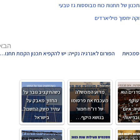
נון של תחנות כוח מבוססות גז טבעי
קה יחסוך מיליארדים
הבא
סמכויות
הפורום לאנרגיה נקייה: יש להקפיא תכנון הקמת תחנות כוח חדשות ולהגדיל את
דרים הוא
מדוע הממשלה
כשהתקציב גובר על
עוקף
מעכבת את פרסומו
החזון: מאבק על
ה: איום
של דו"ח חמור
עתיד משק החשמל
ובריאותי
בנושא היקף…
בישראל
 הלאומית
לא לסודיות, כן