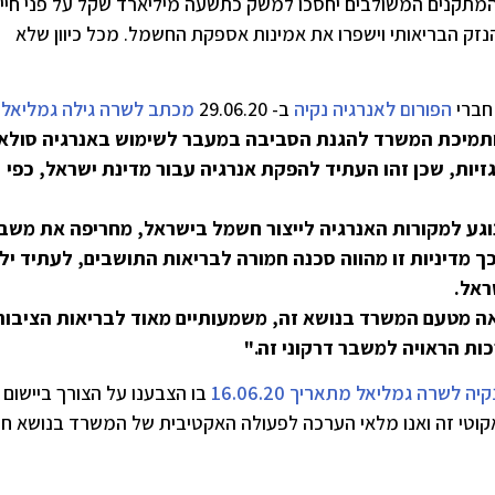
 המתקנים המשולבים יחסכו למשק כתשעה מיליארד שקל על פני חיי
הנזק הבריאותי וישפרו את אמינות אספקת החשמל. מכל כיוון שלא
 חברי
הפורום לאנרגיה נקיה
ב- 29.06.20
מכתב לשרה גילה גמליאל
,
ותמיכת המשרד להגנת הסביבה במעבר לשימוש באנרגיה סולא
זיות, שכן זהו העתיד להפקת אנרגיה עבור מדינת ישראל, כפי
וגע למקורות האנרגיה לייצור חשמל בישראל, מחריפה את משב
ך מדיניות זו מהווה סכנה חמורה לבריאות התושבים, לעתיד ילד
ראל.
ה מטעם המשרד בנושא זה, משמעותיים מאוד לבריאות הציבור
ת הראויה למשבר דרקוני זה."
 לשרה גמליאל מתאריך 16.06.20
בו הצבענו על הצורך ביישום
אקוטי זה ואנו מלאי הערכה לפעולה האקטיבית של המשרד בנושא ח