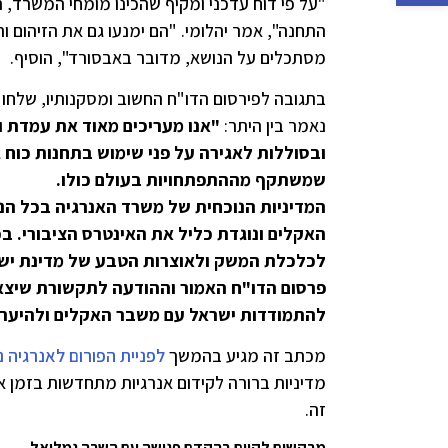
"על פי דוח עדכני ומקיף שהכינו מומחי המשרד,
התחנה", אמר יהלומי. "הם ימנעו גם את הזיהום ו
מסתכלים על הנושא, מדובר באבסורד", הוסיף.
בתגובה לפירסום הדו"ח החשוב ומסקנותיו, שלחו
נאמר בין היתר:
"אנו מעריכים מאוד את עמדת 
ובסוללות לאגירה על פני שימוש בתחנות כוח ג
שמשתקף מההתפתחויות בעולם כולו.
המדיניות הנוכחית של משרד האנרגיה בכל הנ
האקלים ונוגדת כליל את האינטרס הציבורי. בכ
לכלכלת המשק ולאוצרות הטבע של מדינת יש
פרסום הדו"ח האמור וההודעה לתקשורת שיצא
להתמודדות ישראל עם משבר האקלים ולהיערכו
מכתב זה מגיע בהמשך
לפניית הפורום לאנרגיה נקיה
מדיניות ברורה לקידום אנרגיות מתחדשות בזמן 
זה.
מבקשים לקיים בהקדם פגישה עם השרה גמליאל