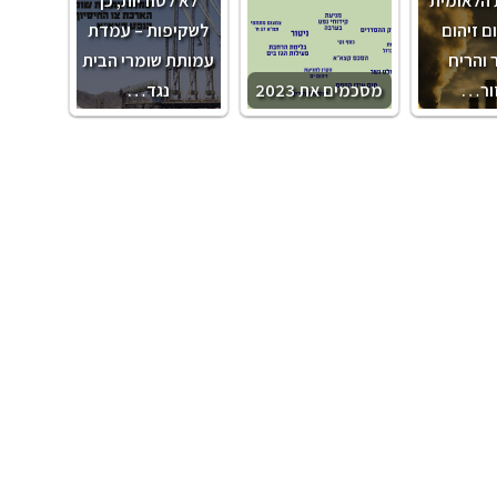
 זיהום
לשקיפות – עמדת
ר והריח
עמותת שומרי הבית
ור…
מסכמים את 2023
נגד…