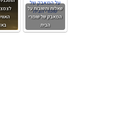
שאלות ותשובות על
לצמצום
המאבק של שומרי
האווי
הבית
באז