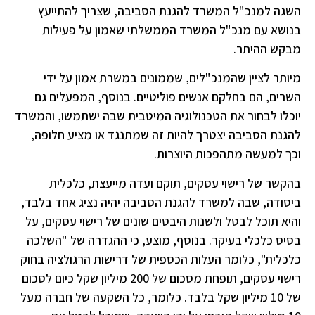
השגה למנכ"ל המשרד להגנת הסביבה, שצריך להתייעץ
בנושא עם מנכ"ל המשרד הממשלתי שאמון על פעילות
מבקש ההיתר.
מיותר לציין שהמנכ"לים, שממונים במשרת אמון על ידי
השרים, הם בחלקם אנשים פוליטיים. בנוסף, המפעלים גם
יוכלו לבחור את הטכנולוגיה המיטבית שבה ישתמשו, והמשרד
להגנת הסביבה יצטרך להיות זה שמתנגד או מציע חלופה,
וכך למעשה מתהפכות היוצרות.
בהקשר של רישוי עסקים, תוקם ועדה מייעצת, כלכלית
ביסודה, שבה למשרד להגנת הסביבה יהיה נציג אחד בלבד,
והיא תוכל לבטל ולשנות היבטים שונים של רישוי עסקים, על
בסיס כלכלי בעיקר. בנוסף, מוצע, כי ההגדרה של "השלכה
כלכלית", כלומר העלות הכספית של דרישות הרגולציה בחוק
רישוי עסקים, תופחת מסכום של 200 מיליון שקל כיום לסכום
של 10 מיליון שקל בלבד. כלומר, כל השקעה של חברה מעל