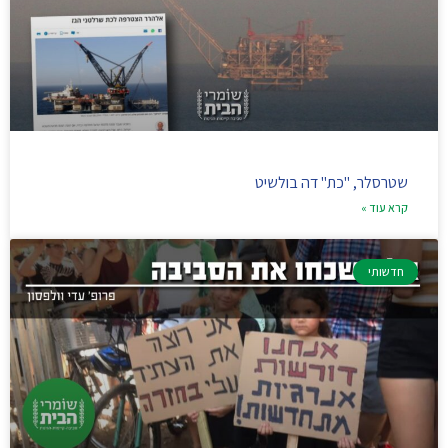
שטרסלר, "כת" דה בולשיט
קרא עוד »
חדשותי