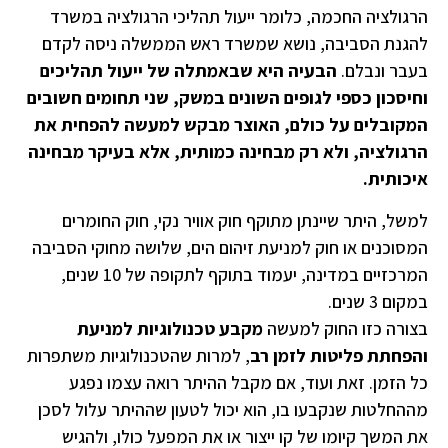
הרגולציה החכמה, כלומר ייעול תהליכי הרגולציה במשרד
להגנת הסביבה, נושא שמשרד ראש הממשלה ניסה לקדם
בעבר ונבלם.
הבעיה היא שבאמתלה של ייעול תהליכים
וחיסכון כספי לגופים השונים במשק, שני תחומים חשובים
המקובלים על כולם, האוצר מבקש למעשה להפחית את
הרגולציה, ולא רק מבחינה כמותית, אלא בעיקר מבחינה
איכותית.
למשל, היתר שיינתן מתוקף חוק אוויר נקי, חוק החומרים
המסוכנים או חוק למניעת זיהום הים, שלושה מחוקי הסביבה
המרכזיים במדינה, יעמוד בתוקף לתקופה של 10 שנים,
במקום 3 שנים.
בצורה כזו החוק למעשה
מקבע טכנולוגיות למניעת
והפחתת פליטות לזמן רב
, למרות שהטכנולוגיות משתפרות
כל הזמן. זאת ועוד, אם מקבל ההיתר רואה עצמו נפגע
מההחלטות שנקבעו בו, הוא יכול לטעון שההיתר עלול לסכן
את המשך קיומו של קו ייצור או את המפעל כולו, ולהגיש