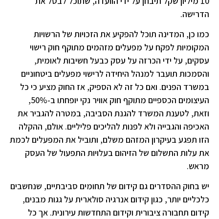
10 מיליון שקל תיבחן על ידי הוועדה, שתוכל לבטל את
הדרישה.
כמו כן, המדינה תוכל להפקיע את הזכויות של הרשויות
המקומיות לפקח על מפעלים מזהמים מתוקף חוק רישוי
עסקים, על ידי הכרזה על עסק כבעל חשיבות לאומית,
והסמכות תועבר למנהל היחידה לרישוי מפעלים ביטחוניים
במשרד הפנים. ואם כל זה לא הספיק, אז החוק מציע כי כל
העיצומים הכספיים מתוקף חוק אוויר נקי יופחתו ב-50%,
וזאת, לטענת המשרד להגנת הסביבה, במטרה להגביר את
האכיפה והגבייה ולא לפנות להליכים פליליים. אולם, ההקלה
הזו תפגע בעיקרון המזהם משלם, ותוביל את המפעלים לכמת
את עלות התשלום של הזיהום בעלויות התפעול של העסק
מראש.
יש בחוק ההסדרים גם קידום של תחומים סביבתיים, שנחשבים
כלכליים יותר, כגון קידום אנרגיה סולארית על גגות מבנים,
קידום תחבורה ציבורית וקידום התחדשות עירונית. אך כל