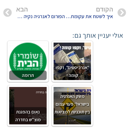
הקודם
הבא
איך לשטח את עקומת פליטות גזי החממה
הפורום לאנרגיה נקיה מודה לשרה גילה גמליאל על פירסום דו"ח המשרד להגנת הסביבה
אולי יעניין אותך גם:
"אנרכיסטים", זקפו
קומה !
תרומה
משק האנרגיה
בישראל: פער עצום
בין תוכניות למציאות
נאום בהפגנת
–…
מוצ"ש בחדרה