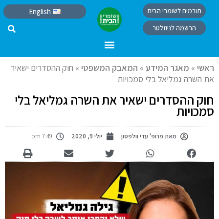
תורמים לשומרי הבית
English
הרשמה לניוזלטר
ראשי
»
מאגר המידע
»
המאבק המשפטי
»
חוק ההסדרים ישאיר
את השרה גמליאל בלי סמכויות
חוק ההסדרים ישאיר את השרה גמליאל בלי
סמכויות
מאת
פרופ' עדי וולפסון
יולי 9, 2020
7:49 pm