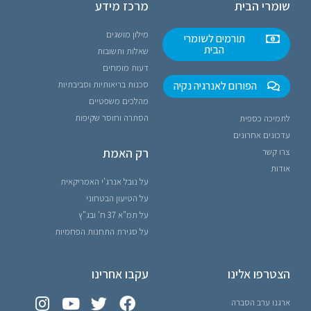
שומרי הבית
מרכז מידע
מילון מושגים
תורמים לשומרי
הבית
שאלות ותשובות
דעות מומחים
הפורום לאנרגיה נקיה
סכנות בריאותיות וסביבתיות
מהלכים משפטיים
הסתרה וחוסר שקיפות
לתמיכה כספית
עדכונים אחרונים
רק האמת
צרו קשר
אודות
על נובל אנרג'י האמריקאית
על הטיעון הבטחוני
על תמ"א 37 ח' ובג"ץ
על סגירת התחנות הפחמיות
הצטרפו אלינו
עקבו אחרינו
ארגנו ערב הסברה