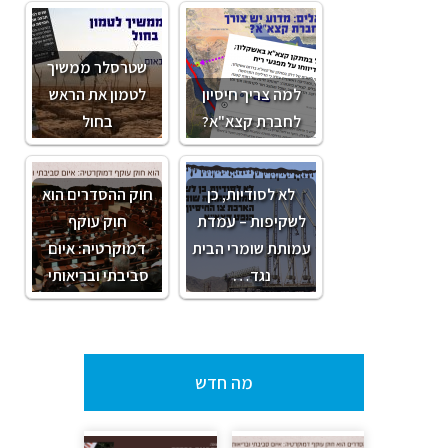
שטרסלר ממשיך
למה צריך חיסיון
לטמון את הראש
לחברת קצא"א?
בחול
לא לסודיות, כן
חוק ההסדרים הוא
לשקיפות – עמדת
חוק עוקף
עמותת שומרי הבית
דמוקרטיה: איום
נגד…
סביבתי ובריאותי
מה חדש