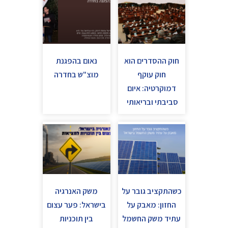
חוק ההסדרים הוא
נאום בהפגנת
חוק עוקף
מוצ"ש בחדרה
דמוקרטיה: איום
סביבתי ובריאותי
כשהתקציב גובר על
משק האנרגיה
החזון: מאבק על
בישראל: פער עצום
עתיד משק החשמל
בין תוכניות