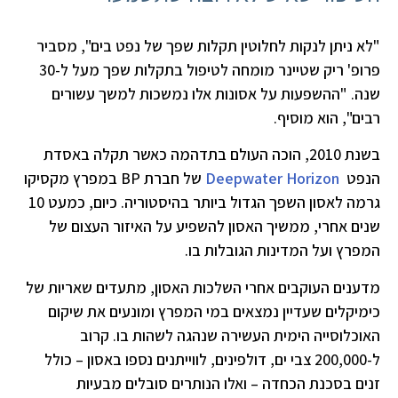
"לא ניתן לנקות לחלוטין תקלות שפך של נפט בים", מסביר
פרופ' ריק שטיינר מומחה לטיפול בתקלות שפך מעל ל-30
שנה. "ההשפעות על אסונות אלו נמשכות למשך עשורים
רבים", הוא מוסיף.
בשנת 2010, הוכה העולם בתדהמה כאשר תקלה באסדת
הנפט
Deepwater Horizon
של חברת BP במפרץ מקסיקו
גרמה לאסון השפך הגדול ביותר בהיסטוריה. כיום, כמעט 10
שנים אחרי, ממשיך האסון להשפיע על האיזור העצום של
המפרץ ועל המדינות הגובלות בו.
מדענים העוקבים אחרי השלכות האסון, מתעדים שאריות של
כימיקלים שעדיין נמצאים במי המפרץ ומונעים את שיקום
האוכלוסייה הימית העשירה שנהגה לשהות בו. קרוב
ל-200,000 צבי ים, דולפינים, לווייתנים נספו באסון – כולל
זנים בסכנת הכחדה – ואלו הנותרים סובלים מבעיות