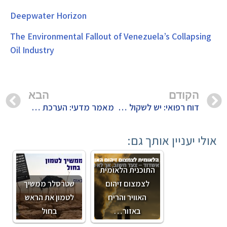
Deepwater Horizon
The Environmental Fallout of Venezuela’s Collapsing
Oil Industry
הקודם
הבא
דוח רפואי: יש לשקול פינוי תושבי עוטף לוויתן
מאמר מדעי: הערכת ההשפעה הסביבתית שסיפקה נובל אנרג'י בנוגע לאסדת לוויתן היא הערכת חסר גסה, מכילה שורה של פגמים, ומתבססת על מודלים לא מקצועיים
אולי יעניין אותך גם:
התוכנית הלאומית
לצמצום זיהום
שטרסלר ממשיך
האוויר והריח
לטמון את הראש
באזור…
בחול