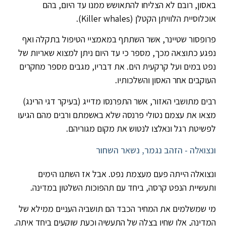
באסון, רובם לא הצליחו להתאושש ממנו עד היום, בהם
אוכלוסיית הלוויתן הקטלן (Killer whales).
פרופסור שטיינר, אשר השתתף במאמציי הטיפול בתקלה ואף
נפגע כתוצאה מכך, מספר כי עד היום ניתן למצוא שאריות של
נפט במים ועל קרקעית הים. את דבריו, מגבים מספר מחקרים
העוקבים אחר האסון והשלכותיו.
רבים מתושבי האזור, אשר התפרנסו מדייג (בעיקר דגי הרינג)
מצאו את עצמם נטולי פרנסה שלא באשמתם ורבים מהם הגיעו
לפשיטת רגל ונאלצו לנטוש את מקום מגוריהם.
ונצואלה - הזהב נגמר, נשאר השחור
ונצואלה הייתה פעם מעצמת נפט. אבל אז השתנו הימים
ותעשיית הנפט קרסה, ביחד עם תהפוכות השלטון במדינה.
מי שמשלמים את המחיר הכבד הם תושביה העניים ממילא של
המדינה, אלו שחיו בצלה של התעשיה וכעת שוקעים ביחד איתה.