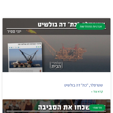
אנרגיות מתחדשות
שטרסלר, "כת" דה בולשיט
קרא עוד »
חדשותי