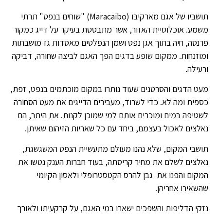
תושביו של אגם מארקיבּו (Maracaibo) "שוחים בנפט" תרתי
משמע. אוכלוסיית האזור, אשר מתבססת בעיקר על דייג כמקור
פרנסה, חיה בתוך אגן נפט ושמן הנפלטים מאסדות גז מושבתות
ומוזנחות. ממקום שופע בדגים הפך האגם לביצה שחורה, דביקה
ורעילה.
מעט הדגים והסרטנים שעוד נותרו במקום מוכתמים בנפט, זפת,
כספית ומה לא. כדי לשרוד, מעבירים הדייגים את מעט הסחורה
לשטיפה במים ומוכרים אותם למי שמוכן לקנות. את היתר, הם
נאלצים לאכול בעצמם, ביחד עם כל שאריות הזיהום שאיתן.
תושבי המקום, שלא נהנו מעולם מתעשיית הנפט המשגשגת,
נאלצים לשלם את מחיר קריסתה, בעוד חברות הענק נטשו את
המקום והפנו את גבן להרס הקטסטרופלי ולאסון הקיומי
שהשאירו אחריהן.
נזקי הדליפות והשפכים ישארו במי האגם, על קרקעיתו ולאורך