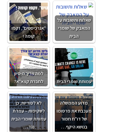
שאלות ותשובות על
המאבק של שומרי
"אנרכיסטים", זקפו
הבית
קומה !
למה צריך חיסיון
עמותת שומרי הבית
לחברת קצא"א?
מדוע הממשלה
לא לסודיות, כן
מעכבת את פרסומו
לשקיפות – עמדת
של דו"ח חמור
עמותת שומרי הבית
בנושא היקף…
נגד…