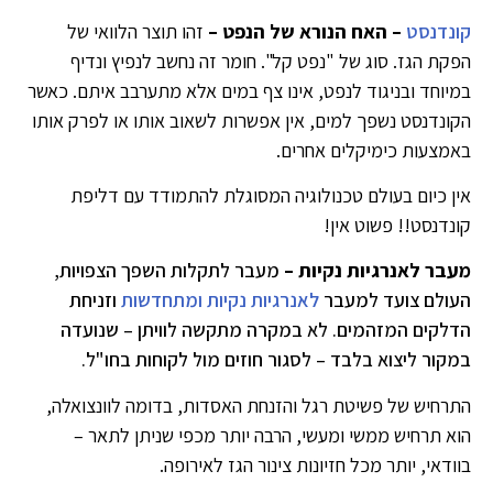
קונדנסט
– האח הנורא של הנפט –
זהו תוצר הלוואי של
הפקת הגז. סוג של "נפט קל". חומר זה נחשב לנפיץ ונדיף
במיוחד ובניגוד לנפט, אינו צף במים אלא מתערבב איתם. כאשר
הקונדנסט נשפך למים, אין אפשרות לשאוב אותו או לפרק אותו
באמצעות כימיקלים אחרים.
אין כיום בעולם טכנולוגיה המסוגלת להתמודד עם דליפת
קונדנסט!! פשוט אין!
מעבר לאנרגיות נקיות –
מעבר לתקלות השפך הצפויות,
העולם צועד למעבר
לאנרגיות נקיות ומתחדשות
וזניחת
הדלקים המזהמים. לא במקרה מתקשה לוויתן – שנועדה
במקור ליצוא בלבד – לסגור חוזים מול לקוחות בחו"ל.
התרחיש של פשיטת רגל והזנחת האסדות, בדומה לוונצואלה,
הוא תרחיש ממשי ומעשי, הרבה יותר מכפי שניתן לתאר –
בוודאי, יותר מכל חזיונות צינור הגז לאירופה.