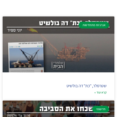
אנרגיות מתחדשות
שטרסלר, "כת" דה בולשיט
קרא עוד »
חדשותי