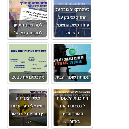
כשהתקציב גובר על
החזון: מאבק על
עתיד משק החשמל
למה צריך חיסיון
בישראל
לחברת קצא"א?
עמותת שומרי הבית
מסכמים את 2023
התוכנית הלאומית
משק האנרגיה
לצמצום זיהום
בישראל: פער עצום
האוויר והריח
בין תוכניות למציאות
באזור…
–…