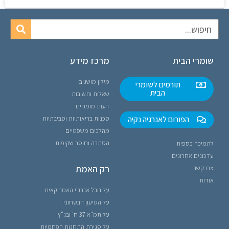
שומרי הבית
מרכז מידע
מילון מושגים
תורמים לשומרי
הבית
שאלות ותשובות
דעות מומחים
הפורום לאנרגיה נקיה
סכנות בריאותיות וסביבתיות
מהלכים משפטיים
הסתרה וחוסר שקיפות
לתמיכה כספית
עדכונים אחרונים
רק האמת
צרו קשר
אודות
על נובל אנרג'י האמריקאית
על הטיעון הבטחוני
על תמ"א 37 ח' ובג"ץ
על סגירת התחנות הפחמיות