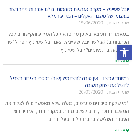
יובל שטייניץ – מקדם אנרגיות מזהמות ובולם אנרגיות מתחדשות
בעיצומו של משבר האקלים – המידע המלא!
שומרי הבית
19/06/2020
במאמר זה תמצאו באופן מרוכז את כל המידע והקישורים לכל
הכתבות בנוגע לשר יובל שטייניץ. האם יובל שטייניץ הפך ל"שר
פתח סרגל נגישות
הגז" בעקבות איומים? יובל שטייניץ
קרא עוד »
במיוחד עכשיו – אין סיבה להשתמש (שוב) בכספי הציבור בשביל
להציל את יצחק תשובה
שומרי הבית
26/03/2020
"מי שלקח סיכונים מוגזמים, כאלה שלא מאפשרים לו לצלוח את
המשבר הנוכחי, חייב לשלם מחיר. במקרה הזה, המחיר הוא
העברת השליטה בחברות לידי בעלי החוב
קרא עוד »