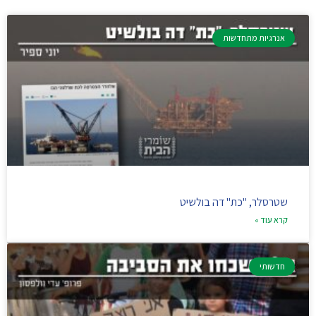
אנרגיות מתחדשות
שטרסלר, "כת" דה בולשיט
קרא עוד »
חדשותי