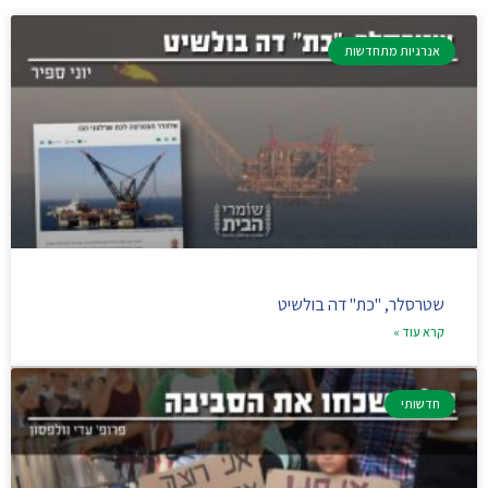
אנרגיות מתחדשות
שטרסלר, "כת" דה בולשיט
קרא עוד »
חדשותי