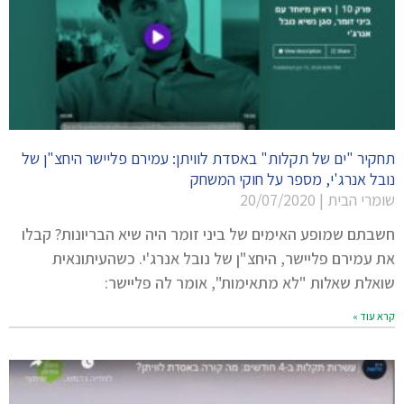
תחקיר "ים של תקלות" באסדת לוויתן: עמירם פליישר היחצ"ן של
נובל אנרג'י, מספר על חוקי המשחק
שומרי הבית
20/07/2020
חשבתם שמופע האימים של ביני זומר היה שיא הבריונות? קבלו
את עמירם פליישר, היחצ"ן של נובל אנרג'י. כשהעיתונאית
שואלת שאלות "לא מתאימות", אומר לה פליישר:
קרא עוד »