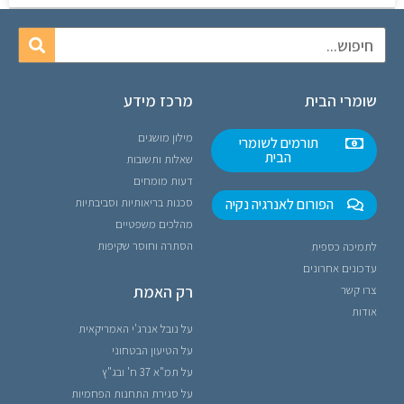
שומרי הבית
מרכז מידע
מילון מושגים
תורמים לשומרי
הבית
שאלות ותשובות
דעות מומחים
הפורום לאנרגיה נקיה
סכנות בריאותיות וסביבתיות
מהלכים משפטיים
הסתרה וחוסר שקיפות
לתמיכה כספית
עדכונים אחרונים
רק האמת
צרו קשר
אודות
על נובל אנרג'י האמריקאית
על הטיעון הבטחוני
על תמ"א 37 ח' ובג"ץ
על סגירת התחנות הפחמיות