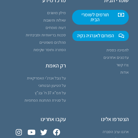
שומרי הבית
מרכז מידע
מילון מושגים
תורמים לשומרי
הבית
שאלות ותשובות
דעות מומחים
הפורום לאנרגיה נקיה
סכנות בריאותיות וסביבתיות
מהלכים משפטיים
הסתרה וחוסר שקיפות
לתמיכה כספית
עדכונים אחרונים
רק האמת
צרו קשר
אודות
על נובל אנרג'י האמריקאית
על הטיעון הבטחוני
על תמ"א 37 ח' ובג"ץ
על סגירת התחנות הפחמיות
הצטרפו אלינו
עקבו אחרינו
ארגנו ערב הסברה