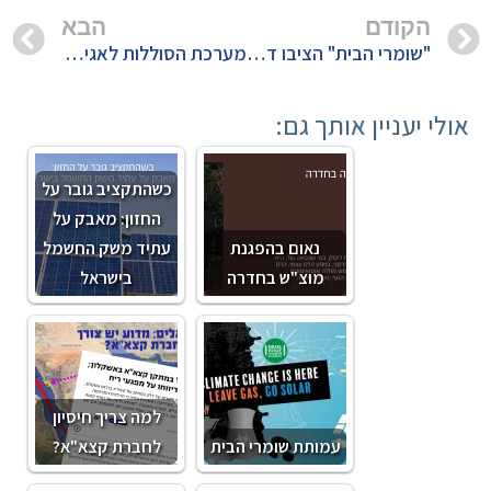
הקודם
הבא
"שומרי הבית" הציבו דדליין למשרד להגנת הסביבה לפרסום היתר הפליטה לאסדת תמר
מערכת הסוללות לאגירת חשמל הגדולה בעולם
אולי יעניין אותך גם:
כשהתקציב גובר על
החזון: מאבק על
נאום בהפגנת
עתיד משק החשמל
מוצ"ש בחדרה
בישראל
למה צריך חיסיון
עמותת שומרי הבית
לחברת קצא"א?