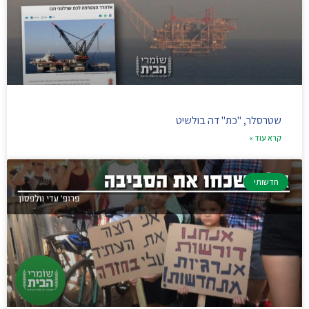
שטרסלר, "כת" דה בולשיט
קרא עוד »
חדשותי