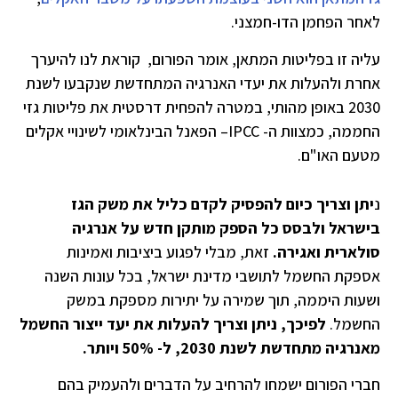
לאחר הפחמן הדו-חמצני.
עליה זו בפליטות המתאן, אומר הפורום, קוראת לנו להיערך
אחרת ולהעלות את יעדי האנרגיה המתחדשת שנקבעו לשנת
2030 באופן מהותי, במטרה להפחית דרסטית את פליטות גזי
החממה, כמצוות ה-
IPCC
– הפאנל הבינלאומי לשינויי אקלים
מטעם האו"ם
.
נ
יתן וצריך כיום להפסיק לקדם כליל את משק הגז
בישראל ולבסס כל הספק מותקן חדש על אנרגיה
סולארית ואגירה.
זאת, מבלי לפגוע ביציבות ואמינות
אספקת החשמל לתושבי מדינת ישראל, בכל עונות השנה
ושעות היממה, תוך שמירה על יתירות מספקת במשק
החשמל.
לפיכך, ניתן וצריך להעלות את יעד ייצור החשמל
מאנרגיה מתחדשת לשנת 2030, ל- 50% ויותר.
חברי הפורום ישמחו להרחיב על הדברים ולהעמיק בהם