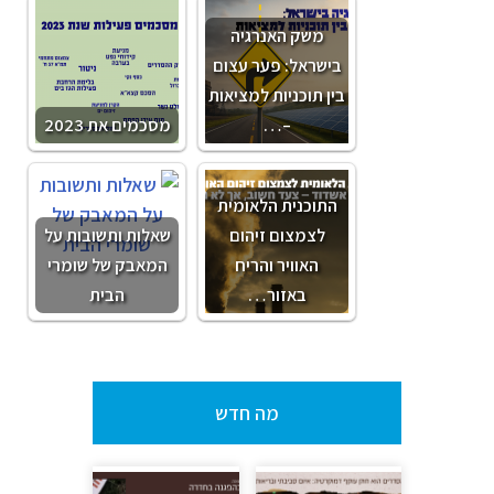
משק האנרגיה
בישראל: פער עצום
בין תוכניות למציאות
–…
מסכמים את 2023
התוכנית הלאומית
לצמצום זיהום
שאלות ותשובות על
האוויר והריח
המאבק של שומרי
באזור…
הבית
מה חדש