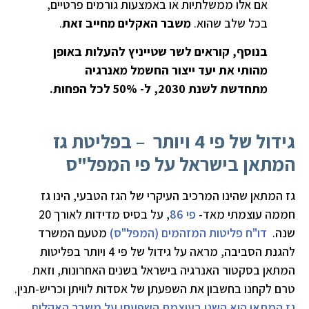
אם אלו ממשלתיות או באמצעות גורמים פרטיים,
בכל שלב שהוא.
משבר האקלים מחייב זאת
.
בנוסף, קוראים לשר שטייניץ להעלות באופן
מהותי את יעד ייצור החשמל מאנרגיה
מתחדשת לשנת 2030, ל- 50% לכל הפחות.
גידול של פי 4 ויותר – בפליטת גז
המתאן בישראל על פי המפל"ס
גז המתאן שהינו המרכיב העיקרי של הגז הטבעי, הינו גז
חממה עוצמתי מאד-
פי 86
, על בסיס מדידות לאורך 20
שנה.
דו"ח פליטות המזהמים (המפל"ס)
מטעם המשרד
להגנת הסביבה, מראה על גידול של פי 4 ויותר בפליטות
המתאן בסקטור האנרגיה בישראל בשנים האחרונות, וזאת
טרם לקחנו בחשבון את השפעתן של אסדות לוויתן וכריש-תנין.
גז המתאן הוא השני בעוצמת השפעתו על משבר האקלים
,