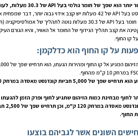
 יותר הוא שפך של חומר גולמי בעל
API
של 30.3 מעלות, לע
לקונדנסט בעל API של 42 מעלות יש קצב אידוי גבוה יותר, דבר שמפחית 
כמות הזיהום המגיע אל קו החוף. יתר על כן, חומר בעל API של 30.3 מעלות נוטה לתהליך של אמולסיפי
קטינה את קצב תהליך הנידוף של החומר אל האוויר, והיא הגורם העיק
ל קו החוף.
פעות על קו החוף הוא כדלקמן:
התרחיש הגרוע ביותר מבחינת כמות הזיהום המגיע אל 
התרחיש המדורג במקום הש
תר לחוף מבחינת כמות הזיהום שתגיע לחוף ופרק הזמן להגעתו 
תרחיש שפך של 150,000 חביות קונדנסט
 החוף.
שים השונים אשר לגביהם בוצעו