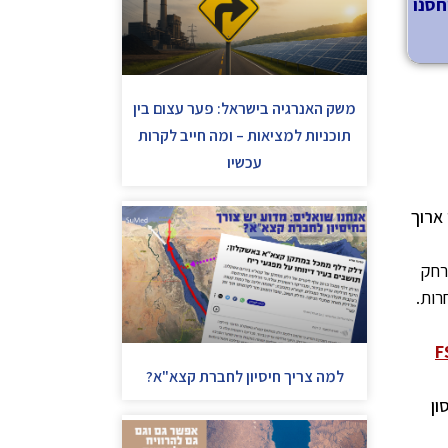
ליה יאוחסנו
משק האנרגיה בישראל: פער עצום בין
תוכניות למציאות – ומה חייב לקרות
עכשיו
ארוך
חק
במרחק 10 ק"מ מהחוף גם אסדת אחסון FSO
למה צריך חיסיון לחברת קצא"א?
ון