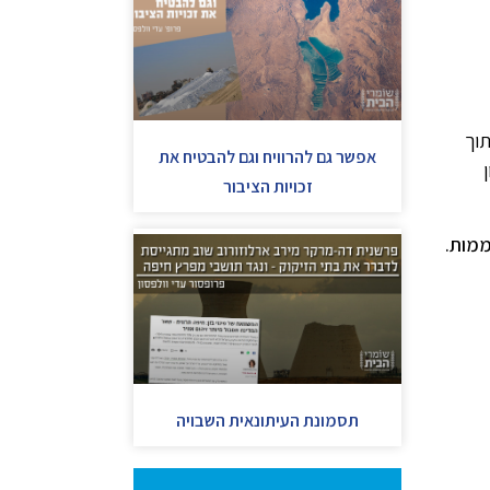
בתוך
אפשר גם להרוויח וגם להבטיח את
זכויות הציבור
תקלת שפך באסדה במרחק 120 ק"מ מהחוף, משך הזמן להגעת הזיהום לחוף – יותר מ- 6 יממות.
תסמונת העיתונאית השבויה