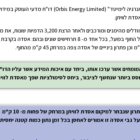
עמותת "שומרי הבית" הזמינה מחברת "אורביס אנרגיה לימיטד" (Orbis Energy Limited) דו"ח מדעי העוסק במי
דת לוויתן.
עורכי הדו"ח חישבו, תוך שימוש במידע אמיתי ובמודלים מהימנים ומורכבים ולאחר הרצת 3,200 
הגעת הזיהום אל החוף ואת כמות הזיהום שתגיע אל החוף בפועל, בכל אחד מ- 8 תרחישים שונים ובהם: אסד
מומחים אשר ערכו אותו, ביחד עם איכות המידע אשר עליו הדו"
ס ביותר שנחשף לציבור, ביחס לסימולציות שפך מאסדת לווית
תוצאות החישובים מוכיחות באופן ברור כי הפתרון שנבחר למיקום אסדת לוויתן במרחק של פחות מ- 10 ק"מ
על גבי אסדה זו אמורים לאחסן בכל זמן נתון כמות קטנה יחסית