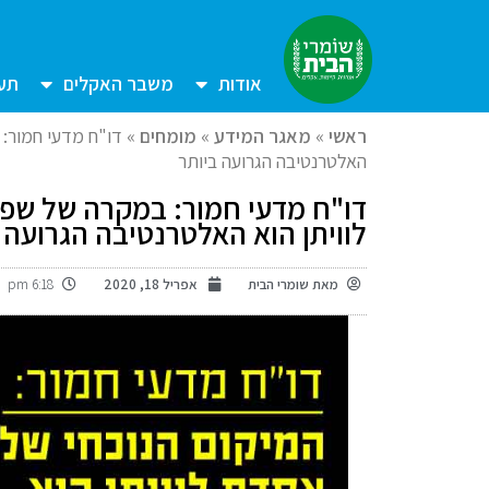
אודות
משבר האקלים
תעש
ראשי
»
מאגר המידע
»
מומחים
»
דו"ח מדעי חמור:
האלטרנטיבה הגרועה ביותר
דו"ח מדעי חמור: במקרה של שפ
לוויתן הוא האלטרנטיבה הגרועה 
מאת
שומרי הבית
אפריל 18, 2020
6:18 pm