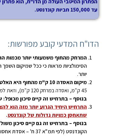
עד 150,000 חביות קונדנסט.
הדו"ח המדעי קובע מפורשות:
המרחק מהחוף משמעותי יותר מכמות החו
הסימולציות מראות כי ככל שמיקום השפך רח
יותר.
מיקום האסדה 10 ק"מ מהחוף היא האלטרנטיבה הגרועה ביותר מבין 3 האלטרנטיבות שנבחנו
45 ק"מ, ואסדה במרחק 120 ק"מ), וזאת למרות כמויות הקונדנסט הקטנות באסדה קרובה, יחסית לאלטרנטיבות אחרות.
בנוסף – בתרחיש זה קיים סיכון מכופל:
שתאחסן כמויות גדולות של קונדנסט
.
בנוסף – בתרחיש זה גם קיים סיכון משול
הקונדנסט (לפי תמ"א 37 ח' – אסדת אחסון FSO תכיל קונדנסט בנפח של 100,000 חביות)