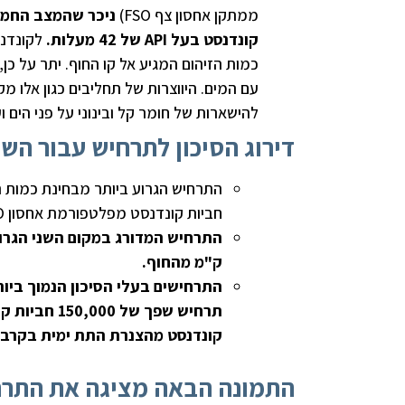
ממתקן אחסון צף FSO)
ניכר שהמצב החמור
קונדנסט בעל
API
של 42 מעלות.
עם המים. היווצרות של תחליבים כגון אלו מ
להישארות של חומר קל ובינוני על פני הים וע
דירוג הסיכון לתרחיש עבור הש
חביות קונדנסט מפלטפורמת אחסון FSO במרחק 10 ק"מ מהחוף.
ק"מ מהחוף.
התרחישים בעלי הסיכון הנמוך ביו
קונדנסט מהצנרת התת ימית בקרבת
התמונה הבאה מציגה את התרחי