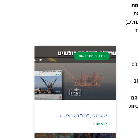
ומת
את
קציה (תחליב)
רי
אנרגיות מתחדשות
קו החוף ומהירות הגעתו, הוא תרחיש שפך של 100,000
ני הגרוע הוא תרחיש שפך של 5,000 חביות קונדנסט מאסדה במרחק 10
הם
 מאסדה במרחק 120 ק"מ, וכן תרחיש שפך של 2,500 חביות
שטרסלר, "כת" דה בולשיט
קרא עוד »