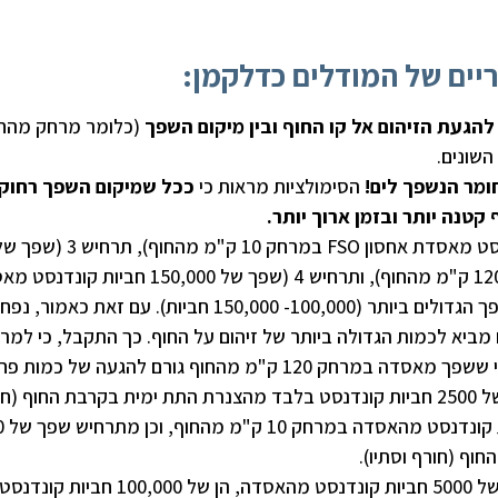
יים של המודלים כדלקמן:
 להגעת הזיהום אל קו החוף ובין מיקום השפך
(כלומר מרחק מהחו
השונים.
מר הנשפך לים!
הסימולציות מראות כי
ככל שמיקום השפך רחוק 
קטנה יותר ובזמן ארוך יותר.
תרחיש 2B (שפך של 100,000 חביות קונדנסט מאסדת אחסון FSO במרחק 10 ק"מ מהחוף), תרחיש 3
150,000 חביות קונדנסט מאסדה במרחק 120 ק"מ מהחוף), ותרחיש 4 (שפך של 150,000 חבי
במרחק 45 ק"מ מהחוף) הם בעלי נפחי השפך הגדולים ביותר (100,000- 150,000 חביות). עם זאת כאמור, נפח
ביא לכמות הגדולה ביותר של זיהום על החוף. כך התקבל, כי למרו
נפח שחרור גדול יותר (150,000 חביות), הרי ששפך מאסדה במרחק 120 ק"מ מהחוף גורם להגעה של כ
של זיהום אל קו החוף, ביחס לתרחיש שפך של 2500 חביות קונדנסט בלבד מהצנרת התת ימית בקרבת החוף 
אביב וסתיו)
בתרחישי שפך במרחק 10 ק"מ מהחוף (הן של 5000 חביות קונדנסט מהאסדה, הן של 100,000 חביות קונדנסט