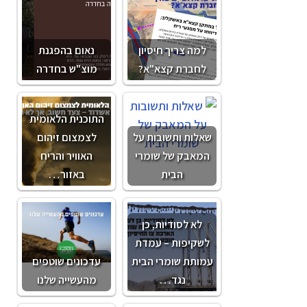
למה צריך חיסיון
נאום בהפגנת
לחברת קצא"א?
מוצ"ש בחדרה
התוכנית הלאומית
שאלות ותשובות על
לצמצום זיהום
המאבק של שומרי
האוויר והריח
הבית
באזור…
לא לסודיות, כן
לשקיפות – עמדת
עמותת שומרי הבית
עדכונים שוטפים
נגד…
מהעשייה שלנו