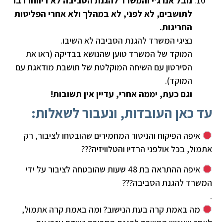
נובל אנרג'י והמשרד להגנת הסביבה לא דיווחו דבר
לתושבים, לא לפני, לא במהלך ולא אחרי הפליטות
החריגות.
נציגי המשרד להגנת הסביבה לא השיבו.
המוקד של המשרד טוען שהנושא בבדיקה (ראו את
הסירטון עם השיחה המוקלטת של תושבת מודאגת עם
המוקד).
וגם כעת, יממה אחרי, עדיין אין תשובות!
עד כאן העובדות, ו
נעבור לשאלות:
איפה הפיקוח והניטור המחמירים שהובטחו לציבור, רק
אתמול, בכל אולפני הרדיו והטלוויזיה???
איפה ההתראה בת 48 שעות שהובטחה לציבור על ידי
המשרד להגנת הסביבה???
.
מה באמת קרה בעת הנישוב? ומה באמת קרה אתמול,