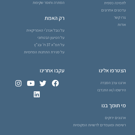
הסתרה וחוסר שקיפות
לתמיכה כספית
עדכונים אחרונים
רק האמת
צרו קשר
אודות
על נובל אנרג'י האמריקאית
על הטיעון הבטחוני
על תמ"א 37 ח' ובג"ץ
על סגירת התחנות הפחמיות
הצטרפו אלינו
עקבו אחרינו
ארגנו ערב הסברה
הירשמו ו/או התנדבו
מי תומך בנו
ארגונים ירוקים
רשימות ומועמדים לרשויות המקומיות