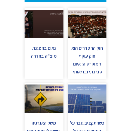
חוק ההסדרים הוא
נאום בהפגנת
חוק עוקף
מוצ"ש בחדרה
דמוקרטיה: איום
סביבתי ובריאותי
כשהתקציב גובר על
משק האנרגיה
החזון: מאבק על
בישראל: פער עצום