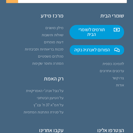
שומרי הבית
מרכז מידע
מילון מושגים
תורמים לשומרי
הבית
שאלות ותשובות
דעות מומחים
הפורום לאנרגיה נקיה
סכנות בריאותיות וסביבתיות
מהלכים משפטיים
הסתרה וחוסר שקיפות
לתמיכה כספית
עדכונים אחרונים
רק האמת
צרו קשר
אודות
על נובל אנרג'י האמריקאית
על הטיעון הבטחוני
על תמ"א 37 ח' ובג"ץ
על סגירת התחנות הפחמיות
הצטרפו אלינו
עקבו אחרינו