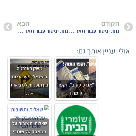
הקודם
הבא
נתוני ניטור עבור תאריך 28/11/2019
נתוני ניטור עבור תאריך 30/11/2019
אולי יעניין אותך גם:
משק האנרגיה
בישראל: פער עצום
"אנרכיסטים", זקפו
בין תוכניות למציאות
קומה !
–…
שאלות ותשובות על
המאבק של שומרי