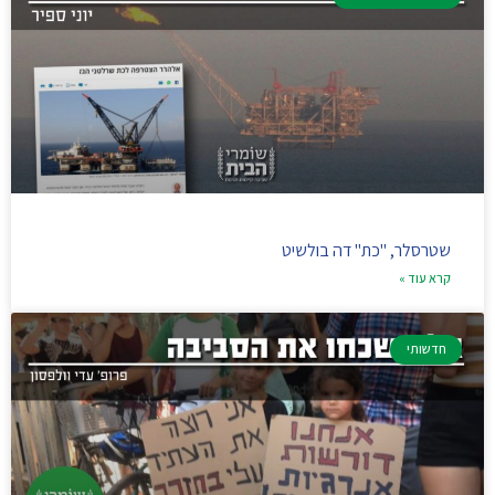
שטרסלר, "כת" דה בולשיט
קרא עוד »
חדשותי