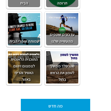
תרומה
הבית
עדכונים שוטפים
מהעשייה שלנו
עמותת שומרי הבית
התוכנית הלאומית
שטרסלר ממשיך
לצמצום זיהום
לטמון את הראש
האוויר והריח
בחול
באזור…
מה חדש