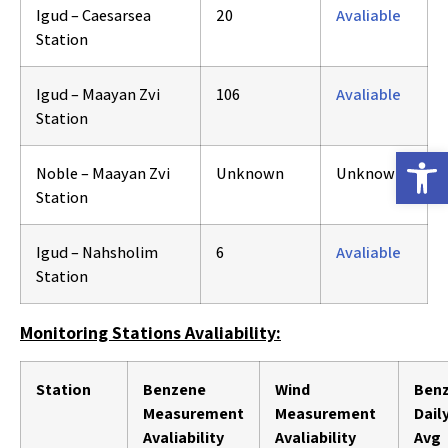
Igud – Caesarsea
20
Avaliable
Station
Igud – Maayan Zvi
106
Avaliable
Station
פתח סרגל נגישות
Noble – Maayan Zvi
Unknown
Unknown
Station
Igud – Nahsholim
6
Avaliable
Station
Monitoring Stations Avaliability:
Station
Benzene
Wind
Ben
Measurement
Measurement
Dail
Avaliability
Avaliability
Avg