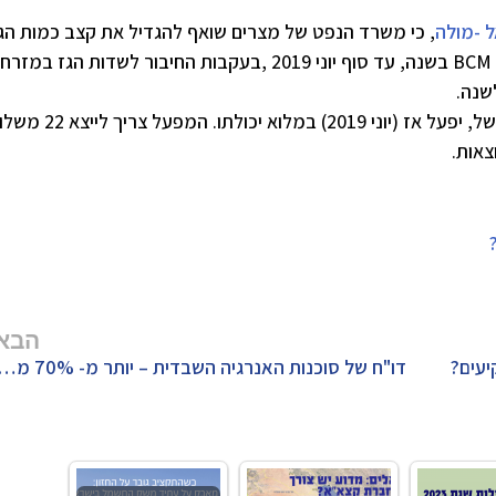
 -מולה
, כי משרד הנפט של מצרים שואף להגדיל את קצב כמות הג
המיוצאת ממפעל הנזלת הגז אידקו Idku ל -11.7 BCM בשנה, עד סוף יוני 2019 ,בעקבות החיבור לשדות הגז
מפעל ההנזלה Idku ,המופעל על ידי רויאל דאץ'-של, יפעל אז (יוני 2019) במלוא יכולת
הבא
יעים?
דו"ח של סוכנות האנרגיה השבדית – יותר מ- 70% מהחומרים בסוללות ליתיום יון