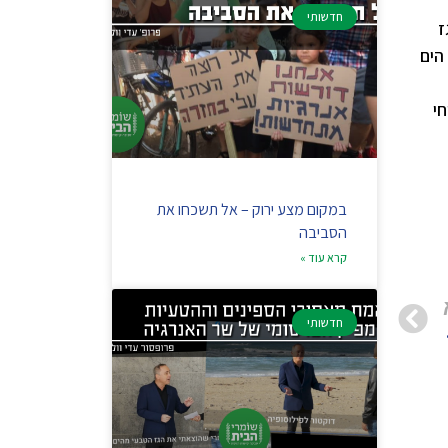
חדשותי
ז
 במזרח הים
ו. המפעל צריך לייצא 22 משלוחי
במקום מצע ירוק – אל תשכחו את
הסביבה
קרא עוד »
חדשותי
 ממוחזרים כיום