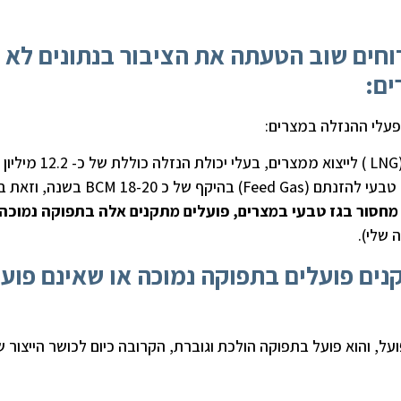
 ל- 2018 דלק קידוחים שוב הטעתה את הציבור בנתונים לא
ים:
"במצרים שני מתקני הנזלת גז טבעי לייצור גט"ן (LNG ) לייצוא ממצרי
נוזלי בשנה [כ- 17 BCM לשנה], לגביהם נדרש גז טבעי להזנתם (Feed Gas) בהיקף של 
 מחסור בגז טבעי במצרים, פועלים מתקנים אלה בתפוקה נמוכה 
ים פועלים בתפוקה נמוכה או שאינם פועל
למעלה משנה מפעל ההנזלה אידקו Idku, פועל, והוא פועל בתפוקה הולכת וגוברת, הקרובה כיום לכושר הייצור