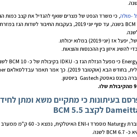
 -מולה
, כי משרד הנפט של מצרים שואף להגדיל את קצב כמות הג
המיוצאת ממפעל הנזלת הגז אידקו Idku ל -11.7 BCM בשנה, עד סוף יוני 2019, בעקבות החיבור לשדות הגז
Energ
כי מפעל הנזלת הגז ב-
IDKU
בקיבולת של כ- 10
BCM
לשנ
תאמר עבדלסאלאם
er
כנס גאסטק Gastech
ביוסטון.
סם בעיתונות כי מתקיים משא ומתן לחיד
מפעל ההנזלה דאמייטה Damietta ,שבבעלות חברת Naturgy מספרד ו-ENI האיטלקית, נמצא כ- 60 ק"מ ממערב
 לשנה.