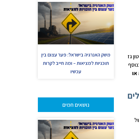
משק האנרגיה בישראל: פער עצום בין
ם, בעלי יכולת הנזלה כוללת של כ- 12.2 מיליון טון גז
תוכניות למציאות – ומה חייב לקרות
כ 18-20 BCM בשנה, וזאת בנוסף
עכשיו
או
ים
נושאים חמים
 של