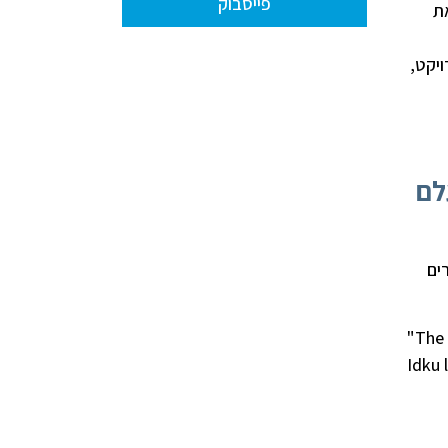
פייסבוק
ת
יקט,
לם
ים
"The 
Idku 