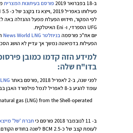
ב-18 בפברואר 2019
פורסם בעיתונות המצרית
מפ
פעילותו באפריל 2019 ,וייצא גז בקצב של כ- 5.5 BCM לשנה.
לפי המקור, חידוש הפעלת מפעל ההנזלה באה ל
UFG הספרדי, ו- Eni האיטלקית.
יום אח"כ פורסמה
בניוזלטר News World LNG
הפעילות בדמיאטה נמשך אך עדיין לא הושג הסכם
למידע הזה קדמו כמובן פירסו
בדו"ח שלה:
לפני שנה, ב-2 לאפריל 2018 ,פורסם באתר
 LNG
עומד להגיע ב-8 לאפריל לנמל מילפורד האבן בבריטניה, עם כ-16.0 BCM גז.
natural gas (LNG) from the Shell-operated
ב- 11 לנובמבר 2018 פורסם כי
חברת 'של' מייצא
לעומת קצב של כ-2.5 BCM לשנה בחודש הקודם.