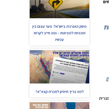
חים
ת
משק האנרגיה בישראל: פער עצום בין
תוכניות למציאות – ומה חייב לקרות
עכשיו
פוי היה
למה צריך חיסיון לחברת קצא"א?
המצרית EGPC, וחברת הגז המצרית