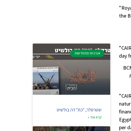
"Roya
the B
"CAIR
אנרגיות מתחדשות
day f
את באותו הזמן, גז טבעי נוזלי בקצב של כ- 8.2 BCM
בתחילת
"CAIR
natur
שטרסלר, "כת" דה בולשיט
finan
קרא עוד »
Egypt
per d