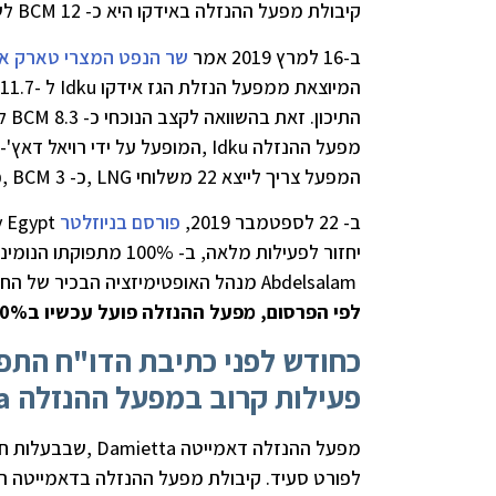
קיבולת מפעל ההנזלה באידקו היא כ- BCM 12 לשנה.
ב-16 למרץ 2019 אמר
שר הנפט המצרי טארק אל
התיכון. זאת בהשוואה לקצב הנוכחי כ- 8.3 BCM לשנה.
מפעל ההנזלה Idku ,המופעל על ידי רויאל דאץ'-של, יפעל אז (יוני 2019) במלוא יכולתו.
המפעל צריך לייצא 22 משלוחי LNG ,כ- 3 BCM ,כדי להשיג איזון בין ההכנסות והוצאות.
ב- 22 ל
ספטמבר 2019,
פורסם בניוזלטר
y Egypt
יחזור לפעילות מלאה, ב- 100% מתפוקתו הנומינלית, בחודש הבא (אוקטובר 2019). כך אמר
Abdelsalam
מנהל האופטימיזציה הבכיר של החברה ב
לפי הפרסום,
מפעל ההנזלה פועל עכשיו ב90% מהקיבולת שלו.
כחודש לפני כתיבת הדו"ח התפר
פעילות קרוב במפעל ההנזלה Dameitta לקצב 5.5 BCM
לפורט סעיד. קיבולת מפעל ההנזלה בדאמייטה היא כ- 6.7 BCM