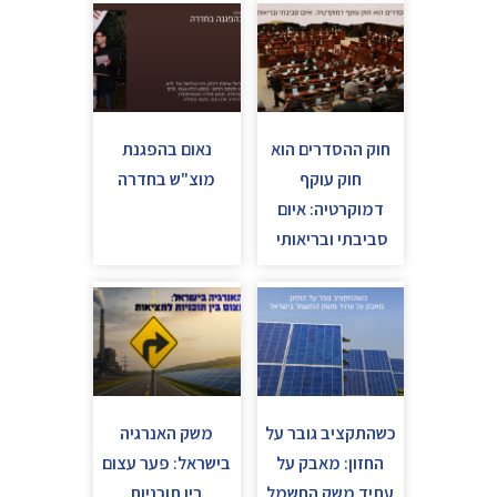
חוק ההסדרים הוא
נאום בהפגנת
חוק עוקף
מוצ"ש בחדרה
דמוקרטיה: איום
סביבתי ובריאותי
כשהתקציב גובר על
משק האנרגיה
החזון: מאבק על
בישראל: פער עצום
עתיד משק החשמל
בין תוכניות