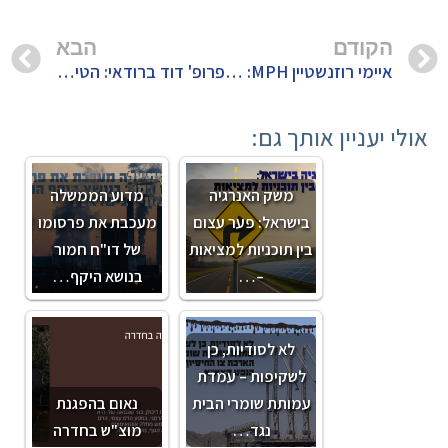
הקודם
הבא
איימי רוזנשטיין MPH: פרוייקט לוויתן – הסיכונים הבריאותיים מפליטות אסדות גז – מתוך כנס המדענים 31.07.2018
פרופ' דוד ברודאי: הטיפול גז באסדת לוויתן: מידול הפליטות לאטמוספירה – כנס מדענים – 31.07.2018
אולי יעניין אותך גם:
משק האנרגיה
מדוע הממשלה
בישראל: פער עצום
מעכבת את פרסומו
בין תוכניות למציאות
של דו"ח חמור
–…
בנושא היקף…
לא לסודיות, כן
לשקיפות – עמדת
עמותת שומרי הבית
נאום בהפגנת
נגד…
מוצ"ש בחדרה