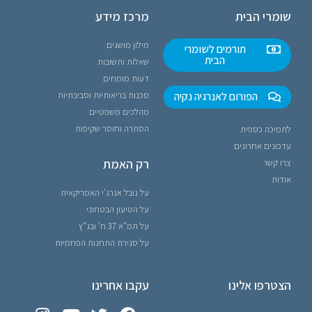
שומרי הבית
מרכז מידע
מילון מושגים
תורמים לשומרי
הבית
שאלות ותשובות
דעות מומחים
הפורום לאנרגיה נקיה
סכנות בריאותיות וסביבתיות
מהלכים משפטיים
הסתרה וחוסר שקיפות
לתמיכה כספית
עדכונים אחרונים
רק האמת
צרו קשר
אודות
על נובל אנרג'י האמריקאית
על הטיעון הבטחוני
על תמ"א 37 ח' ובג"ץ
על סגירת התחנות הפחמיות
הצטרפו אלינו
עקבו אחרינו