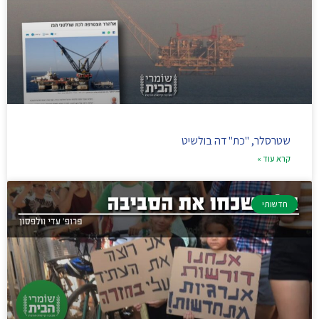
שטרסלר, "כת" דה בולשיט
קרא עוד »
חדשותי