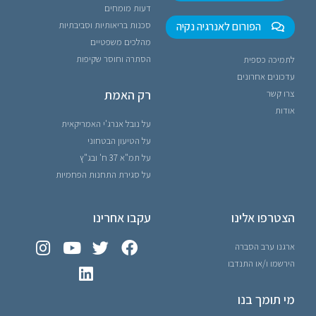
דעות מומחים
הפורום לאנרגיה נקיה
סכנות בריאותיות וסביבתיות
מהלכים משפטיים
הסתרה וחוסר שקיפות
לתמיכה כספית
עדכונים אחרונים
רק האמת
צרו קשר
אודות
על נובל אנרג'י האמריקאית
על הטיעון הבטחוני
על תמ"א 37 ח' ובג"ץ
על סגירת התחנות הפחמיות
הצטרפו אלינו
עקבו אחרינו
ארגנו ערב הסברה
הירשמו ו/או התנדבו
מי תומך בנו