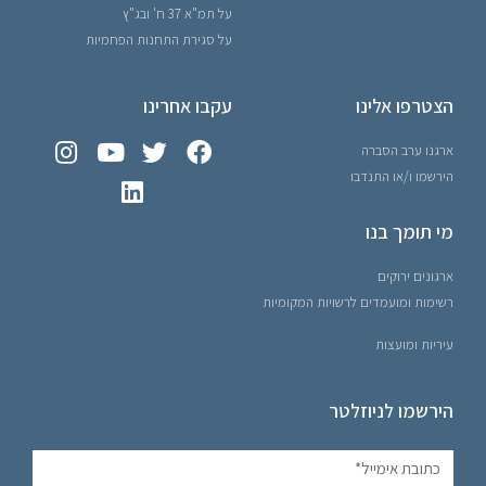
על תמ"א 37 ח' ובג"ץ
על סגירת התחנות הפחמיות
הצטרפו אלינו
עקבו אחרינו
ארגנו ערב הסברה
הירשמו ו/או התנדבו
מי תומך בנו
ארגונים ירוקים
רשימות ומועמדים לרשויות המקומיות
עיריות ומועצות
הירשמו לניוזלטר