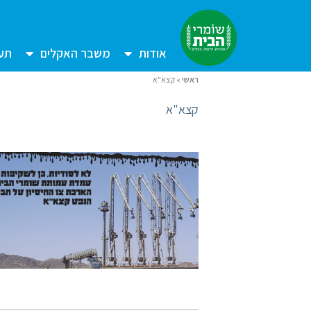
אודות
משבר האקלים
תעש
ראשי
»
קצא"א
קצא"א