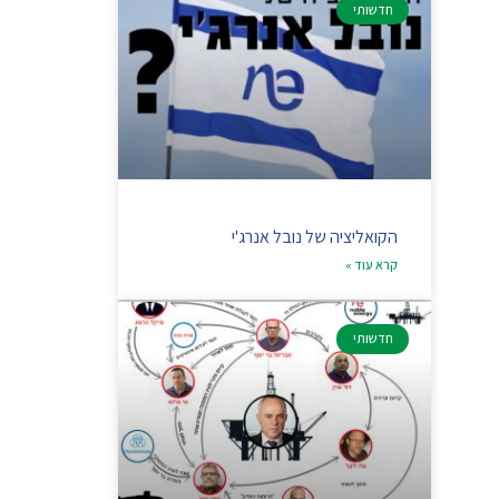
חדשותי
הקואליציה של נובל אנרג'י
קרא עוד »
חדשותי