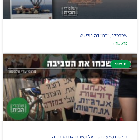
שטרסלר, "כת" דה בולשיט
קרא עוד »
חדשותי
במקום מצע ירוק – אל תשכחו את הסביבה