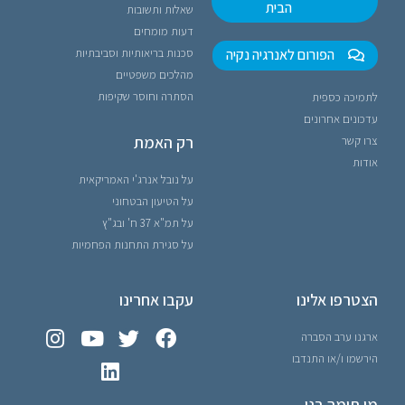
הבית
שאלות ותשובות
דעות מומחים
הפורום לאנרגיה נקיה
סכנות בריאותיות וסביבתיות
מהלכים משפטיים
הסתרה וחוסר שקיפות
לתמיכה כספית
עדכונים אחרונים
רק האמת
צרו קשר
אודות
על נובל אנרג'י האמריקאית
על הטיעון הבטחוני
על תמ"א 37 ח' ובג"ץ
על סגירת התחנות הפחמיות
הצטרפו אלינו
עקבו אחרינו
ארגנו ערב הסברה
הירשמו ו/או התנדבו
מי תומך בנו