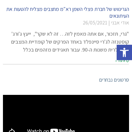
הגרינווש של חברת פצלי השמן רא"מ מחצבים מצליח להטעות את
העיתונאים
אודי אבני
26/05/2021
"גרי, תזכור, אם אתה מאמין לזה… זה לא שקר", ייעץ ג'ורג'
קוסטנזה לג'רי סיינפלד באחד הפרקים של קומדיית המצבים
פתח סרגל נגישות
הפופולרית משנות ה-90. עבור תאגידים מזהמים בכלל
קרא עוד »
סרטונים נבחרים