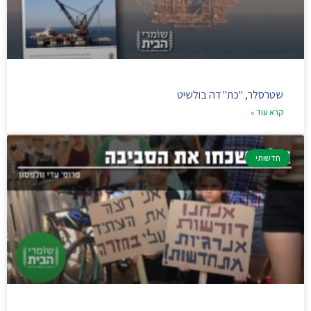
שטרסלר, "כת" דה בולשיט
קרא עוד »
חדשותי