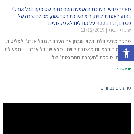
מאמר מדעי: הערכת ההשפעה הסביבתית שסיפקה נובל אנרג'י
בנוגע לאסדת לוויתן היא הערכת חסר גסה, מכילה שורה של
פגמים, ומתבססת על מודלים לא מקצועיים
שומרי הבית
11/12/2019
מחקר מדעי בלתי תלוי שבחן את הערכות נובל אנרג'י לפליטות
פתח סרגל נגישות
המזהמים הצפויות מאסדת לוויתן, מצא שנובל אנרג'י – מפעילת
האסדה, סיפקה "הערכת חסר גסה" של
קרא עוד »
סרטונים נבחרים