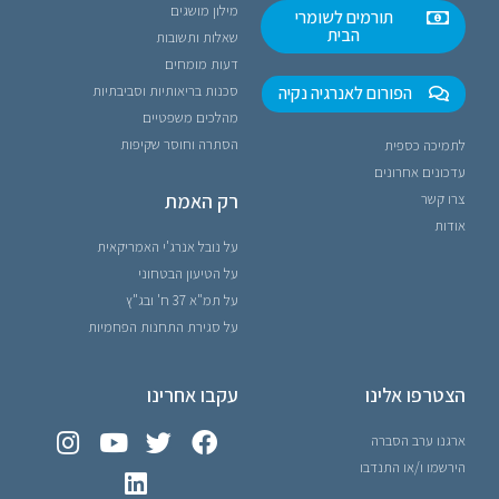
מילון מושגים
תורמים לשומרי
הבית
שאלות ותשובות
דעות מומחים
הפורום לאנרגיה נקיה
סכנות בריאותיות וסביבתיות
מהלכים משפטיים
הסתרה וחוסר שקיפות
לתמיכה כספית
עדכונים אחרונים
רק האמת
צרו קשר
אודות
על נובל אנרג'י האמריקאית
על הטיעון הבטחוני
על תמ"א 37 ח' ובג"ץ
על סגירת התחנות הפחמיות
הצטרפו אלינו
עקבו אחרינו
ארגנו ערב הסברה
הירשמו ו/או התנדבו