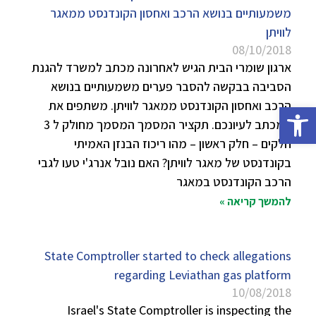
משמעותיים בנושא הרכב ואחסון הקונדנסט ממאגר
לוויתן
08/10/2018
ארגון שומרי הבית הגיש לאחרונה מכתב למשרד להגנת
הסביבה בבקשה להסבר פערים משמעותיים בנושא
הרכב ואחסון הקונדנסט ממאגר לוויתן. משתפים את
פתח סרגל נגישות
המכתב לעיונכם. תקציר המסמך המסמך מחולק ל 3
חלקים – חלק ראשון – מהו ריכוז הבנזן האמיתי
בקונדנסט של מאגר לוויתן? האם נובל אנרג'י טעו לגבי
הרכב הקונדנסט במאגר
להמשך קריאה »
State Comptroller started to check allegations
regarding Leviathan gas platform
10/08/2018
Israel's State Comptroller is inspecting the