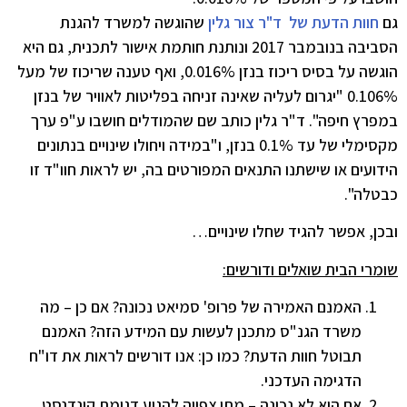
גם
חוות הדעת של ד"ר צור גלין
שהוגשה למשרד להגנת
הסביבה בנובמבר 2017 ונותנת חותמת אישור לתכנית, גם היא
הוגשה על בסיס ריכוז בנזן 0.016%, ואף טענה שריכוז של מעל
0.106% "יגרום לעליה שאינה זניחה בפליטות לאוויר של בנזן
במפרץ חיפה". ד"ר גלין כותב שם שהמודלים חושבו ע"פ ערך
מקסימלי של עד 0.1% בנזן, ו"במידה ויחולו שינויים בנתונים
הידועים או שישתנו התנאים המפורטים בה, יש לראות חוו"ד זו
כבטלה".
ובכן, אפשר להגיד שחלו שינויים…
שומרי הבית שואלים ודורשים:
האמנם האמירה של פרופ' סמיאט נכונה? אם כן – מה
משרד הגנ"ס מתכנן לעשות עם המידע הזה? האמנם
תבוטל חוות הדעת? כמו כן: אנו דורשים לראות את דו"ח
הדגימה העדכני.
אם היא לא נכונה – מתי צפויה להגיע דגימת קונדנסט