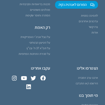
הפורום לאנרגיה נקיה
סכנות בריאותיות וסביבתיות
מהלכים משפטיים
הסתרה וחוסר שקיפות
לתמיכה כספית
עדכונים אחרונים
רק האמת
צרו קשר
אודות
על נובל אנרג'י האמריקאית
על הטיעון הבטחוני
על תמ"א 37 ח' ובג"ץ
על סגירת התחנות הפחמיות
הצטרפו אלינו
עקבו אחרינו
ארגנו ערב הסברה
הירשמו ו/או התנדבו
מי תומך בנו
ארגונים ירוקים