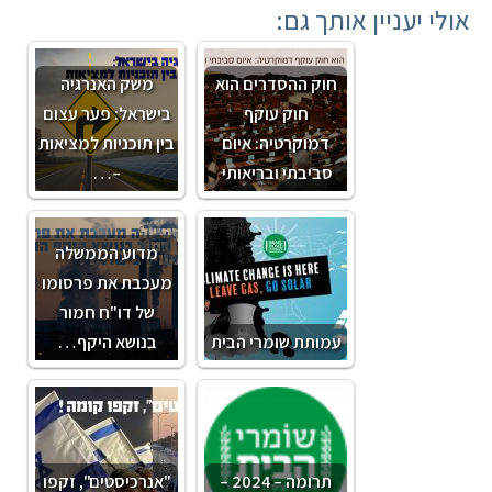
אולי יעניין אותך גם:
חוק ההסדרים הוא
משק האנרגיה
חוק עוקף
בישראל: פער עצום
דמוקרטיה: איום
בין תוכניות למציאות
סביבתי ובריאותי
–…
מדוע הממשלה
מעכבת את פרסומו
של דו"ח חמור
עמותת שומרי הבית
בנושא היקף…
תרומה – 2024 –
"אנרכיסטים", זקפו