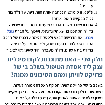
עדכנית?
ע"פ איזו סימולציה נכתבה אותה חוות דעת של ד"ר צור
גלין? בבקשה חישפו אותה!
אנו דורשים ממשרד הגנ"ס שיעמוד במחויבותו שצוינה
בדו"ח המסכם בנושא הקונדנסט, ויאכוף על חברת
נובל
אנרג'י
את הדרישה לבצע ולספק דגימה עדכנית של הרכב
הקונדנסט לפחות פעם בשנה, ולא יסתמך על דגימה
בודדת בת 6 שנים, ודו"ח מעבדה יחיד שאינו גלוי לציבור.
חלק שני – האם מתוכננת לקום מיכלית
ענק ליד אסדת הטיפול בשלב ב' של
פרויקט לוויתן ומהם הסיכונים ממנה?
בשלב ב' של פרוייקט לוויתן תפוקת האסדה אמורה לעלות
משמעותית ולכן גם כמות הקונדנסט תעלה. עד כדי כך שקיים
סיכון כי לא יהיה איפה לאחסן אותה (יש מגבלה על כמות
הקונדנסט שהמשרד להגנת הסביבה מאשר להזרים בצנרת וגם