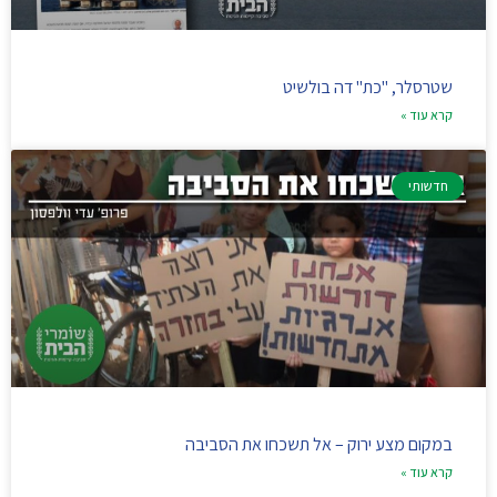
שטרסלר, "כת" דה בולשיט
קרא עוד »
חדשותי
במקום מצע ירוק – אל תשכחו את הסביבה
קרא עוד »