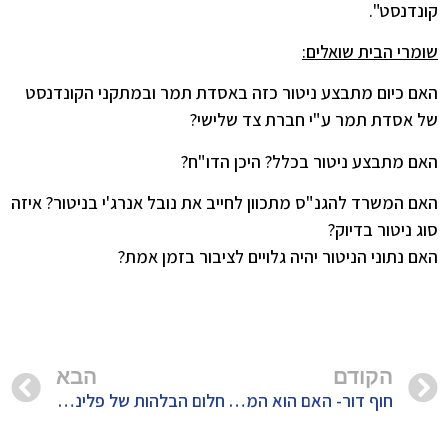
קונדנסט".
שומרי הבית שואלים:
האם כיום מתבצע ניטור כזה באסדת תמר ובמתקני הקונדנסט
של אסדת תמר ע"י חברת צד שלישי?
האם מתבצע ניטור בכלל? היכן הדו"ח?
האם המשרד להגנ"ס מתכוון לחייב את נובל אנרג'י בניטור? איזה
סוג ניטור בדיוק?
האם נתוני הניטור יהיה גלויים לציבור בזמן אמת?
הקודם
הבא
חוף דור- האם הוא המקום הגרוע ביותר מבחינה גאולוגית עבור אסדה קבועה?
חלום הבלהות של פלינט במישיגן עלול להתרחש גם בישראל