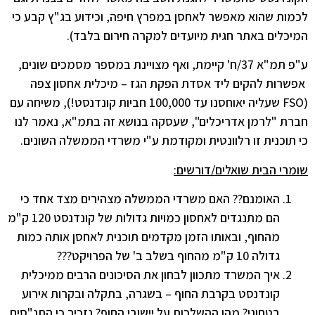
לכמות שהוא מאפשר לאחסן במפרץ חיפה, וכידוע בג"ץ קבע כי
המיכלים באתר חגית מיועדים למקרה חירום בלבד).
ע"פ תמ"א 37/ח' קיימת, ואף מצויינת במספר מסמכים שונים,
אפשרות להקים ליד אסדת הפקת הגז – מיכלית אחסון צפה
(FSO שעליה יאוחסנו עד 100,000 חביות קונדנסט!), משיחה עם
חברת "לרמן אדריכלים", שעסקה בנושא זה בתמ"א, נאמר לנו
כי תוכנית זו רלוונטית ומקודמת ע"י משרדי הממשלה השונים.
שומרי הבית שואלים/דורשים:
האומנם?? האם משרדי הממשלה מצהירים מצד אחד כי
הם מתנגדים לאחסון כמויות גדולות של קונדנסט 120 ק"מ
מהחוף, ובאותו הזמן מקדמים תוכנית לאחסן אותה כמות
גדולה 10 ק"מ מהחוף בשלב ב' של הפרויקט???
איך המשרד מתכוון לבחון את הסיכונים הרבים ממיכלית
קונדנסט בקרבת החוף – בשגרה, בתקלה ובקרות אירוע
בטחוני? מהן ההשלכות על יישובי החוף? נזכיר כי התנ"סים