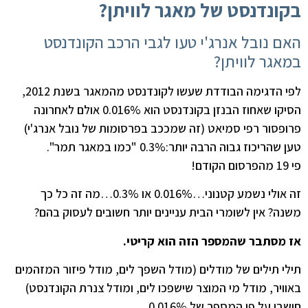
בקונדנסט של מאגר לוויתן?
האם נובל אנרג'י טעו לגבי הרכב הקונדנסט
במאגר לוויתן?
לפי הדגימה הבודדת שעשו לקונדנסט מהמאגר בשנת 2012,
הסיקו שאחוז הבנזן בקונדנסט הוא 0.016% אולם לאחרונה
פרופסור רפי סמיאט (זה שמככב בפרסומות של נובל אנרג'י)
טען שהריכוז גבוה הרבה יותר:0.3% "כמו במאגר תמר".
פי 19 מהפרסום הקודם!
זה אולי נשמע קטנוני…0.016% או 0.3%…מה זה כל כך
משנה? אין לשומרי הבית עניינים יותר חשובים לעסוק בהם?
אז מסתבר שהמספר הזה הוא קריטי.
תילי תילים של מודלים (מודל השפך לים, מודל פיזור המזהמים
באוויר, מודל מי המוצר שישפכו לים, ומודל צנרת הקונדנסט)
חושבו על פי המספר של 0.016%.