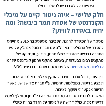
הימיים כלל לא נדרשו להשלכות אלו.
חלק שלישי – איזה ניטור קיים על מיכלי
הקונדנסט של אסדת תמר ביבשה? ומה
יהיה באסדת לוויתן?
מסמך של המשרד להגנת הסביבה מספטמבר 2015 מתייחס
להסדר של הרגולטור בארה"ב עם חברת נובל אנרג'י, על פיו
החברה נדרשה להסדיר כשלי תכנון, ביצוע, ותחזוקה של
מתקנים רבים בבעלותה, ביניהם מתקני אחסון קונדנסט שגרמו
לדליפות משמעותיות
של פחממנים אורגניים נדיפים VOC.
בין היתר, נובל אנרג'י חויבה להתקין מצלמות אינפרא-אדום
ולבצע בדיקות במצלמות תרמיות ע"י חברת צד שלישי, כאשר
הדיווח אלקטרוני ושקוף לציבור.
המשרד להגנת הסביבה מסכם באמירה כי "ניתן ומומלץ לאמץ
דרישות אלה, כולל דרישה של ניטור על הגדר בחוות מיכלי