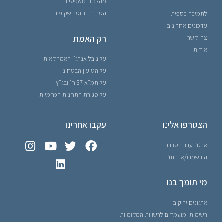
מהלכים משפטיים
הסתרה וחוסר שקיפות
לתמיכה כספית
עדכונים אחרונים
רק האמת
צרו קשר
אודות
על נובל אנרג'י האמריקאית
על הטיעון הבטחוני
על תמ"א 37 ח' ובג"ץ
על סגירת התחנות הפחמיות
הצטרפו אלינו
עקבו אחרינו
ארגנו ערב הסברה
הירשמו ו/או התנדבו
מי תומך בנו
ארגונים ירוקים
רשימות ומועמדים לרשויות המקומיות