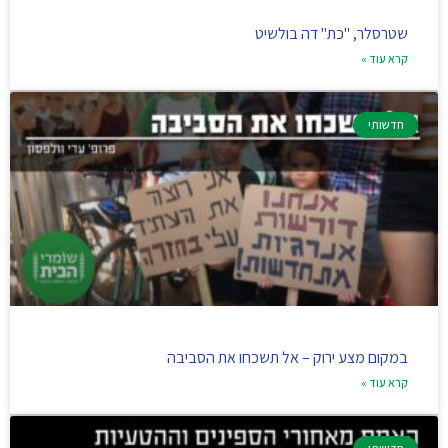
שטרסלר, "כת" דה בולשיט
קרא עוד »
חדשותי
במקום מצע ירוק – אל תשכחו את הסביבה
קרא עוד »