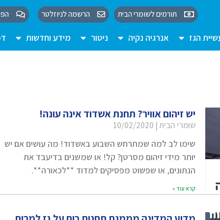
תורמים לשומרי הבית
הרשמה לניוזלטר
הפו
יית הגז
אנרגיה נקיה
ניטור
מידע וחדשות
דמ
יש זיהום אוויר? תחנת אשדוד אינה עונה!
שומרי הבית
10/02/2020
שימו לב למה שמתרחש השבוע באשדוד! מה עושים אם יש
יותר מידי זיהום מסרטן? קל! או שמשנים בדיעבד את
הנתונים, או שפשוט מפסיקים למדוד **לכאורה**.
קרא עוד »
מדוע המדינה מממנת תחנות כוח על גז למרות