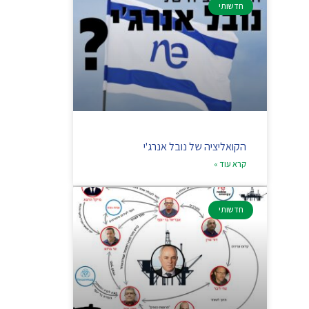
חדשותי
הקואליציה של נובל אנרג'י
קרא עוד »
חדשותי