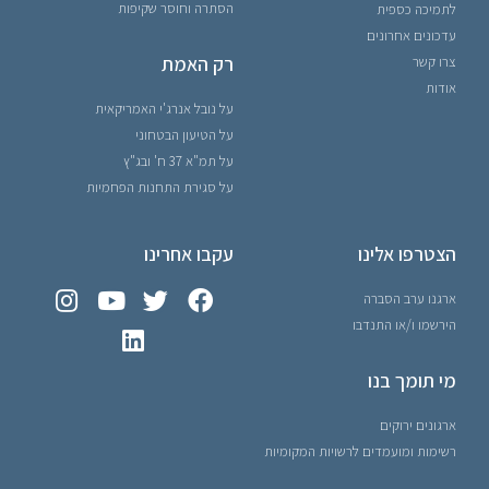
הסתרה וחוסר שקיפות
לתמיכה כספית
עדכונים אחרונים
רק האמת
צרו קשר
אודות
על נובל אנרג'י האמריקאית
על הטיעון הבטחוני
על תמ"א 37 ח' ובג"ץ
על סגירת התחנות הפחמיות
הצטרפו אלינו
עקבו אחרינו
ארגנו ערב הסברה
הירשמו ו/או התנדבו
מי תומך בנו
ארגונים ירוקים
רשימות ומועמדים לרשויות המקומיות