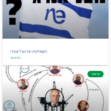
הקואליציה של נובל אנרג’י
קרא עוד »
חדשותי