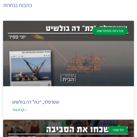
כתבות נבחרות
אנרגיות מתחדשות
שטרסלר, “כת” דה בולשיט
קרא עוד »
חדשותי