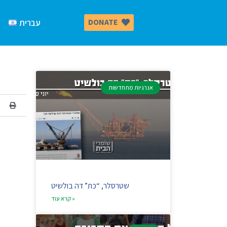
DONATE
עברית
אנרגיות מתחדשות
שטרסלר, “כת” דה בולשיט
קרא עוד »