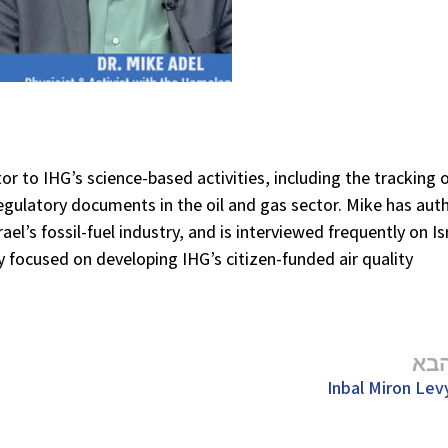
tor to IHG’s science-based activities, including the tracking 
regulatory documents in the oil and gas sector. Mike has aut
rael’s fossil-fuel industry, and is interviewed frequently on Is
y focused on developing IHG’s citizen-funded air quality
בא
Inbal Miron Lev