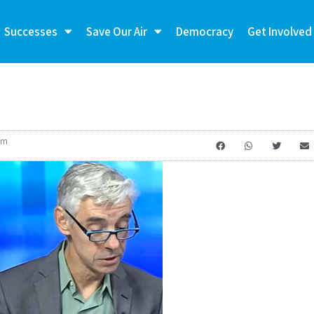
Successes
Save Our Air
Democracy
Get Involved
am