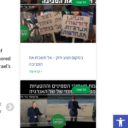
חדשותי
of
במקום מצע ירוק – אל תשכחו את
hored
הסביבה
rael’s
קרא עוד »
חדשותי
ה
y
Op