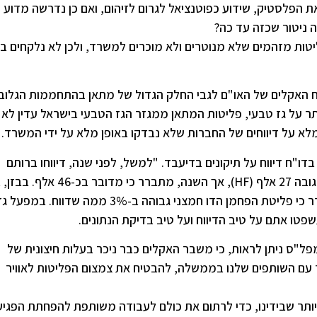
פלסטיק, שידוע כפוטנציאל לגרום לזיהום, ואם כן נדרשה מדוע
 ניטור שכזה עד כה?
ליטות מזהמים שלא מנוטרים ולא מוכרים למשרד, ולכן לא נלקחים ב
ח האקלים של האו"ם לגבי החלק הגדול של מתאן בהתחממות הגלוב
ר על גז טבעי, פליטות המתאן ממגזר הגז הטבעי בישראל עדין לא
 מלא על דיווחים של החברות שלא נבדקו באופן מלא על ידי המשרד.
דו"ח דיווח על תיקונים בדיעבד. "למשל, לפני שנה, דיווחו ברותם
אמפרט נגב על פליטות לא מוקדיות של פלואור בגובה 27 אלף (HF), אך השנה, מתברר כ
תיקון לדיווח שכבר פורסם לציבור ב-2019, ומתברר כי פליטת הפחמן הדו חמצני גבוהה ב-3% ממה שדוו
פל"ס ניתן לראות, כי משבר האקלים כבר ניכר בעלות חיצונית של
ד עם השותפים שלנו בממשלה, להבטיח את צמצום הפליטות לאוויר
יותר שבידינו, כדי לרתום את כולם לעבודה משותפת להפחתת הפגי