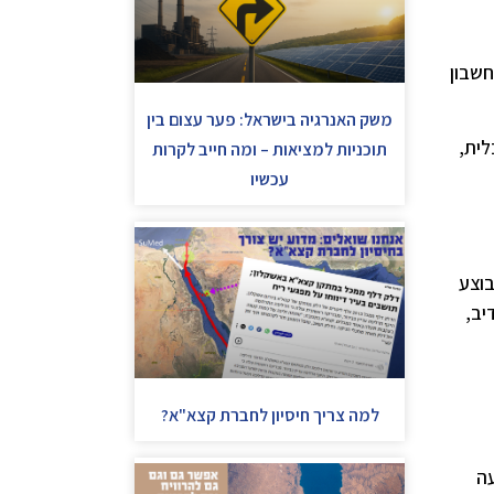
חשבון
משק האנרגיה בישראל: פער עצום בין
לית,
תוכניות למציאות – ומה חייב לקרות
עכשיו
י מדובר בכ-46 אלף. בבזן, בוצע
ח. במפעל גדיב,
למה צריך חיסיון לחברת קצא"א?
עה