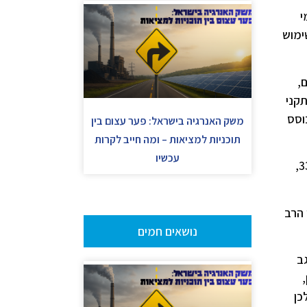
י
ימוש
,
קני
וסס
משק האנרגיה בישראל: פער עצום בין
תוכניות למציאות – ומה חייב לקרות
עכשיו
זאת ועוד, כמות הפליטות מהמפעלים בעת תקלות לאוויר, לים, לנחל ולקרקע זינקה מאז 2012 בשיעור עצום של 330%,
רנו הרב
נושאים חמים
ב
כן