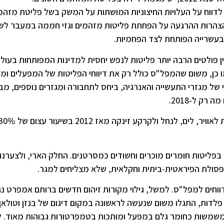
ווח על העלויות החיצוניות המושתות על המשק בשל פליטת מזהמ
 הצהרות ההרגעה על הפחתת פליטות מזהמים וגזי חממה במעבר לש
 בעשרייה הפותחת לצד הפחמיות.
ין פולטים הרבה יותר פליטות לנפש יחסית למדינות המפותחות בעולם
 כן, משום שהמפל"ס כולל רק את דיווחי הפליטות של המפעלים ומת
של מגזרי התעשייה והאנרגיה, ביחס לתחבורה ומגזרים נוספים, מב
ק ל-2018.
הממצא המדאיג ביותר בדו"ח הוא עליה של 14% בפליטות חומרים מוכרים וחשודים כמסרטנים. החלק הארי, ולצע
סולת הפיראטית-ביתית וחקלאית, שלא מצליחים למגר.
וחים למפל"ס. למשל, גילוי מקורות זיהום חדשים ברותם אמפרט נג
פלדות, התגלו משום שנעשה לראשונה במקום דיגום של בנזן וטולאן,
משמשות כחומר גלם במפעל ומותכות בטמפרטורות גבוהות מאוד. ל