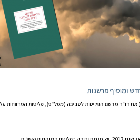
חדש ומוסיף פרשנות
המשרד להגנת הסביבה מפרסם הבוקר (30.8.21) את דו"ח מרשם הפליטות לסביבה (מפל"ס), פליטות המדווחות על
המים השונים.