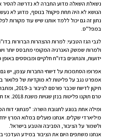
נשאלת השאלה מדוע החברה לא נדרשה להסיר את ה
הנושא לא היה תחת פיקוח? בנוסף, מדוע לא נעשה
נתון זה גם יכול ללמד אותנו שיש עוד מקורות לפ
במפל"ס.
לגבי הגז הטבעי: למרות ההצהרות הברורות בדו"
ולמרות שמשק האנרגיה המקומי מתבסס יותר ויות
ידועות, והנתונים בדו"ח חלקיים ומבוססים באופן
אפרופו הסתמכות על דיווחי החברות עצמן, יש גם ב
טרם תוקנו פליטות בנזן שגויות משנת 2018. אז תשפטו אתם על טיב הדיווח ועל טיב בדיקת הנתונים.
ומילה אחת בנוגע לתגובת השרה: "מנתוני דוח המ
מיליארדי שקלים. אנחנו פועלים במלוא המרץ יח
ולשמור על הציבור, הסביבה והטבע בישראל.
אנחנו משתפים היום את הציבור במידע העדכני ב