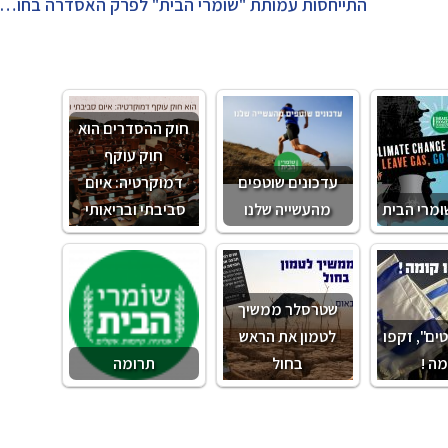
התייחסות עמותת "שומרי הבית" לפרק האסדרה בחוק ההסדר
חוק ההסדרים הוא
חוק עוקף
עדכונים שוטפים
דמוקרטיה: איום
מרי הבית
מהעשייה שלנו
סביבתי ובריאותי
שטרסלר ממשיך
ים", זקפו
לטמון את הראש
ה !
בחול
תרומה