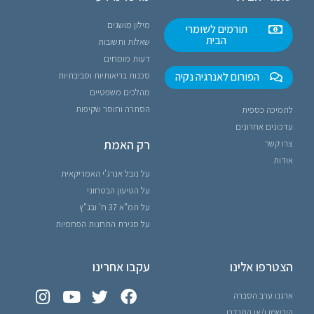
מילון מושגים
תורמים לשומרי
הבית
שאלות ותשובות
דעות מומחים
הפורום לאנרגיה נקיה
סכנות בריאותיות וסביבתיות
מהלכים משפטיים
הסתרה וחוסר שקיפות
לתמיכה כספית
עדכונים אחרונים
רק האמת
צרו קשר
אודות
על נובל אנרג'י האמריקאית
על הטיעון הבטחוני
על תמ"א 37 ח' ובג"ץ
על סגירת התחנות הפחמיות
הצטרפו אלינו
עקבו אחרינו
ארגנו ערב הסברה
הירשמו ו/או התנדבו