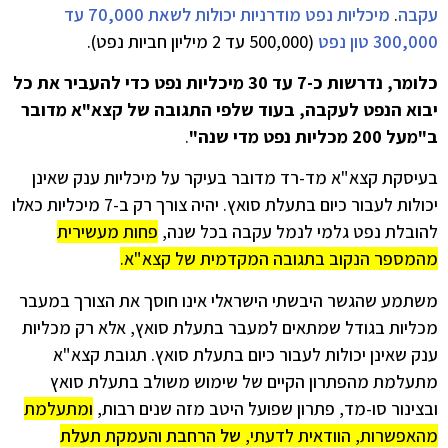
עקבה
.
מיכליות נפט מודרניות יכולות לשאת 70,000 עד
300,000 טון נפט
(500,000 עד 2 מיליון חביות נפט).
כלומר, נדרשות כ-7 עד 30 מיכליות נפט כדי להעביר את כל
יבוא הנפט לעקבה, בעוד שלפי התגובה של קצא"א מדובר
ב"מעל 200 מכליות נפט מדי שנה"
.
בעיסקת קצא"א מד-רד מדובר בעיקר על מיכליות ענק שאינן
יכולות לעבור כיום בתעלת סואץ. יהיה צורך רק ב-7 מיכליות כאלו
להובלת נפט גלמי לנמל עקבה בכל שנה,
פחות מעשירית
מהמספר הנקוב בתגובה המקדמית של קצא"א.
משתמע שהגשר היבשתי הישראלי אינו חוסך את הצורך במעבר
מכליות בגודל שמתאים למעבר בתעלת סואץ, אלא רק מכליות
ענק שאינן יכולות לעבור כיום בתעלת סואץ. תגובת קצא"א
מתעלמת מהפתרון הקיים של שימוש משולב בתעלת סואץ
ובצינור סו-מד, פתרון שפועל היטב מזה שנים רבות,
ומתעלמת
מהאפשרות, הוודאית לדעתי,
של הרחבת והעמקת תעלת