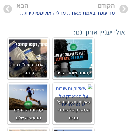
הקודם
הבא
מה עומד באמת מאחורי ההכרזה של בזן על "אסטרטגיה ירוקה"?
מדליה אולימפית ירוקה למארגני המשחקים בטוקיו
אולי יעניין אותך גם:
"אנרכיסטים", זקפו
עמותת שומרי הבית
קומה !
שאלות ותשובות על
המאבק של שומרי
עדכונים שוטפים
הבית
מהעשייה שלנו