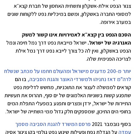
צנור הנפט אילת-אשקלון ותשתית האחסון של חברת קצא״א
למסופי החברה באשקלון, ומשם במיכליות נפט ללקוחות שונים
במערב אירופה.
הסכם הנפט בין קצא״א לאמירויות אינו קשור למשק
האנרגיה של ישראל.
ישראל מייבאת נפט דרך נמל חיפה ונמל
הנפט באשקלון, ואין לה כל צורך לייבא נפט דרך נמל אילת
לצריכה הפנימית שלה.
יותר מ-200 מדענים מישראל ומהעולם חתמו על מכתב שנשלח
לרה"מ דאז נתניהו ולמשרדי האוצר והגנת הסביבה,
בו הם
קוראים לממשלה לעצור את התוכניות, מחשש לדליפת נפט
שתפגע קשות בשוניות האלמוגים של ים סוף, תהרוס את תעשיות
התיירות של ישראל, ירדן ומצרים ותפגע במפעלי התפלת המים
בחופי הים התיכון, שמספקים חלק גדול ממי השתייה של ישראל.
בסוף נובמבר 2021
פרסם המשרד להגנת הסביבה מסמך
עמדה
על הגדלת נפח ופעילות שינוע נפט גולמי בקו צינור אסיה