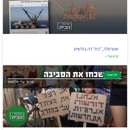
שטרסלר, "כת" דה בולשיט
קרא עוד »
חדשותי