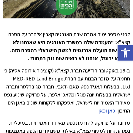
לפני מספר ימים אמרה שרת האנרגיה קארין אלהרר על הסכם
קצא"א:
"העמדה שלנו במשרד האנרגיה היא שאנחנו לא
פתח סרגל נגישות
רואים שום תועלת אנרגטית למשק הישראלי בהסכם הזה.
אם הוא יבוטל, אנחנו לא רואים שום נזק בתחום".
ב-19 באוקטובר הודיעה חברת קצא"א (קו צינור אירופה אסיה) כי
חתמה על מזכר הבנות עם חברת MED-RED Land Bridge
Ltd, בבעלות תאגיד נפט מאבו-דאבי, חברה מגיברלטר וחברה
ישראלית בבעלות יונה פוגל ומלאכי אלפר, על פרויקט שינוע נפט
מאיחוד האמירויות לישראל, ואספקתו ללקוחות שונים באגן הים
התיכון.
כאן
וכאן
.
מדובר על פרויקט להזרמת נפט מאיחוד האמירויות במיכליות
נפט ענקיות למסוף קצא"א באילת. משם יוזרם הנפט באמצעות