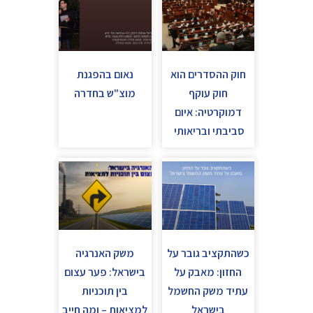
חוק ההסדרים הוא
נאום בהפגנת
חוק עוקף
מוצ"ש בחדרה
דמוקרטיה: איום
סביבתי ובריאותי
כשהתקציב גובר על
משק האנרגיה
החזון: מאבק על
בישראל: פער עצום
עתיד משק החשמל
בין תוכניות
בישראל
למציאות – ומה חייב