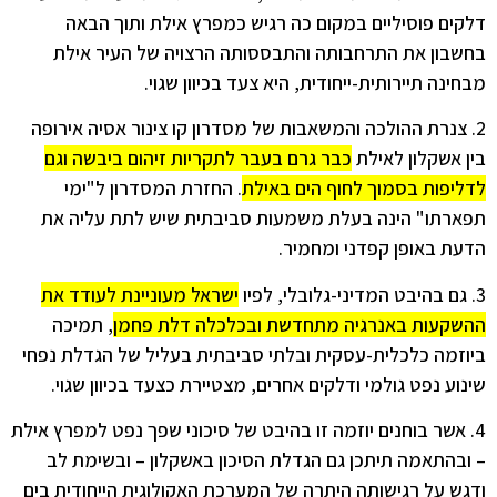
דלקים פוסיליים במקום כה רגיש כמפרץ אילת ותוך הבאה
בחשבון את התרחבותה והתבססותה הרצויה של העיר אילת
מבחינה תיירותית-ייחודית, היא צעד בכיוון שגוי.
2. צנרת ההולכה והמשאבות של מסדרון קו צינור אסיה אירופה
בין אשקלון לאילת
כבר גרם בעבר לתקריות זיהום ביבשה וגם
לדליפות בסמוך לחוף הים באילת
. החזרת המסדרון ל"ימי
תפארתו" הינה בעלת משמעות סביבתית שיש לתת עליה את
הדעת באופן קפדני ומחמיר.
3. גם בהיבט המדיני-גלובלי, לפיו
ישראל מעוניינת לעודד את
ההשקעות באנרגיה מתחדשת ובכלכלה דלת פחמן
, תמיכה
ביוזמה כלכלית-עסקית ובלתי סביבתית בעליל של הגדלת נפחי
שינוע נפט גולמי ודלקים אחרים, מצטיירת כצעד בכיוון שגוי.
4. אשר בוחנים יוזמה זו בהיבט של סיכוני שפך נפט למפרץ אילת
– ובהתאמה תיתכן גם הגדלת הסיכון באשקלון – ובשימת לב
ודגש על רגישותה היתרה של המערכת האקולוגית הייחודית בים