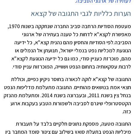
לעתירה של ארגוני הסביבה
.
הערות כלליות לגבי התגובה של קצאא
מעטפת הסודיות הרחבה סביב החברה שנחקקה בשנות 1970,
מאפשרת לקצא"א לדחות כל טענה בעתירה של ארגוני
הסביבה.לפי הסודיות והחסיון מהם נהנית קצא"א, כל ידיעה
הנוגעת למכליות נפט בנמלי ישראל, תנועתן אל הנמלים או
מהם, מוכרזת כעניין סודי, כמו גם כל ידיעה הנוגעת לקצא"א
לרבות עסקאותיה בתחום הנפט ושווייה, המוכרזות עניין סודי.
התגובה של קצא"א לוקה לכאורה בחוסר ניקיון כפיים, וכוללת
חצאי אמת בנושאים מהותיים. התגובה מתעלמת מדליפות הנפט
בנחל צין בשנת 2011, ובעברונה בשנת 2014. ומתעלמת מהנזק
הקטסטרופלי שיגרם לסביבה ולשמורות הטבע בעקבות ארוע
כזה.
התגובה מטעה, מספקת נתונים חלקיים בלבד על תעבורת
מיכליות הנפט בתעלת סואץ בשילוב עם צינור סומד המחבר בין