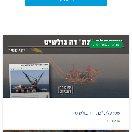
אנרגיות מתחדשות
שטרסלר, "כת" דה בולשיט
קרא עוד »