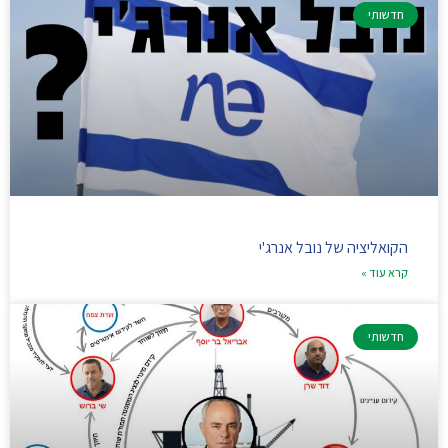
חדשותי
הקואליציה של נובל אנרג'י
קרא עוד »
חדשותי