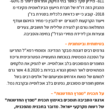
811- מיליון שקל כאשר בתי הזיקוק אחראים ליותר מ 60%-
מהנזק הזה דו"ח של חברת הייעוץ הבינלאומית מקינזי מ
2018- קובע כי יש כדאיות כלכלית בסגירת בז"ן
וייעוד הקרקעות למגורים יש להבין כי מחיר הזיהום ועודף
התחלואה גורם הן להגירה שלילית של תושבים, צעירים
וצעירות וכן לירידת מחירי הנדל"ן בחיפה והסביבה.
בטיחותית וביטחונית –
גורמים רבים דוגמת מבקר המדינה ומומחי רפא"ל התריעו
על הסכנה הממשית בנוכחות התעשייה הפטרוכימית וריכוז
החומרים המסוכנים בלב אוכלוסייה. יש להפיק את הלקחים
המתאימים לאור האסון הנורא בבירות ב 4.8.2020 אשר גרם
למותם של מאות אזרחים ופציעתם של אלפים רבים בשל
אחסון חומרים מסוכנים, נפיצים בלב אוכלוסייה ובקרבת נמל.
על תכנית "מפרץ החדשנות" –
ארגוני הסביבה תומכים באימוץ תכנית "מפרץ החדשנות"
של רשות מקרקעי ישראל. מדובר בתכנית מהפכנית,