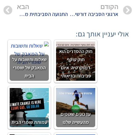
הקודם
הבא
ארגוני הסביבה דורשים אישרור מיידי של תקנות בינלאומיות המצמצמות את השימוש בגזי קרור המזיקים להתחממות הגלובלית
התנועה הסביבתית מתאחדת וקוראת להעלאת יעדי ייצור החשמל מאנרגיה מתחדשת לשנת 2030
אולי יעניין אותך גם:
חוק ההסדרים הוא
חוק עוקף
שאלות ותשובות על
דמוקרטיה: איום
המאבק של שומרי
סביבתי ובריאותי
הבית
עדכונים שוטפים
מהעשייה שלנו
עמותת שומרי הבית