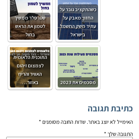
כשהתקציב גובר על
החזון: מאבק על
שטרסלר ממשיך
עתיד משק החשמל
לטמון את הראש
בישראל
בחול
התוכנית הלאומית
לצמצום זיהום
האוויר והריח
מסכמים את 2023
באזור…
כתיבת תגובה
האימייל לא יוצג באתר.
שדות החובה מסומנים
*
התגובה שלך
*