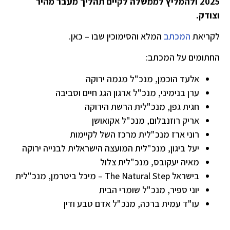
2025 ולהמליץ לממשלה לקיים תהליך מעבר מהיר
וצודק.
לקריאת
המכתב
המלא והסימוכין שבו – כאן.
החתומים על המכתב:
אלעד הוכמן, מנכ"ל מגמה ירוקה
ערן בנימיני, מנכ"ל ארגון הגג חיים וסביבה
חגית גפן, מנכ"לית הרשת הירוקה
אריק רוזנבלום, מנכ"ל אקואושן
רוני ארז מנכ"לית מרכז השל לקיימות
יעל ביגון, מנכ"לית המועצה הישראלית לבנייה ירוקה
מאיה יעקובס, מנכ"לית צלול
בישראל The Natural Step – מיכל ביטרמן, מנכ"לית
יוני ספיר, מנכ"ל שומרי הבית
עו"ד עמית ברכה, מנכ"ל אדם טבע ודין