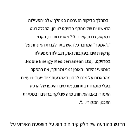
"במהלך בדיקות הנערכות במהלך שלבי הפעילות
הראשוניים של מתקני פרויקט לוויתן, התגלה רטט
במקטע צנרת קצר כ-30 מטרים אורכו, הקרוי
"ג'אמפר" המחבר כל ראש באר לצנרת המונחת על
קרקעית הים. בעקבות זאת, הגבילה המפעילה
בפרויקט, ,Noble Energy Mediterranean Ltd.
כאמצעי זהירות ובאופן זמני ומבוקר, את ההפקה
מהבארות על מנת לבחון באמצעות ציוד ייעודי ויועצים
בעלי מומחיות בתחום, את טיבו והיקפו של הרטט
האמור ובאם הוא חורג מזה שנלקח בחשבון במסגרת
התכנון המקורי….".
הדגש בהודעה של דלק קידוחים הוא על השפעת האירוע על