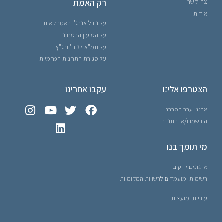
רק האמת
צרו קשר
אודות
על נובל אנרג'י האמריקאית
על הטיעון הבטחוני
על תמ"א 37 ח' ובג"ץ
על סגירת התחנות הפחמיות
הצטרפו אלינו
עקבו אחרינו
ארגנו ערב הסברה
הירשמו ו/או התנדבו
מי תומך בנו
ארגונים ירוקים
רשימות ומועמדים לרשויות המקומיות
עיריות ומועצות