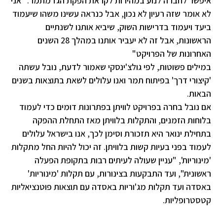
איפשר לחברה לנוע במהירות לקראת הפקת הגז מתמר. "אני
לא אומר שזה רעיון לא נכון, אבל כנראה עשינו משהו שיעמוד
ביעד ויעמוד בדרישות השוק, שיביא אותנו לשנתיים
הראשונות, אבל זה לא יעביר אותנו במהלך 28 השנים
האחרונות של הפרויקט"
במילים פשוטות, לפי גולצ'ינסקי שאמור לדעת, נובל עשתה
'קיצורי דרך' בפיתוח תמר ואנו עלולים לשאת בתוצאות בשנים
הבאות.
אם נובל בחרה בפרויקט לוויתן בפתרונות דומים כדי לעמוד
בלוחות הזמנים, והתקלות בלוויתן מאז התחלת ההפקה
בתחילת ינואר היא תזכורת וסימן לכך, אנו בישראל עלולים
לעמוד בפני בעיות קשות בלוויתן. זה יכול להיות החל מתקלות
'מינוריות', "עניין שעולה לעיתים רבות בתקופת הפעלה
ראשונית", ועד התבקעות בצינורות, עם תקלות 'מינוריות'
באסדה ועד תקלות מג'וריות באסדה עם תוצאות פוטנציאליות
קטסטרופליות.