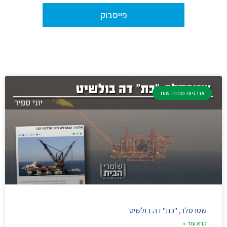
פייסבוק
אנרגיות מתחדשות
שטרסלר, "כת" דה בולשיט
קרא עוד »