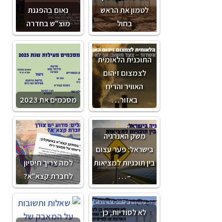
לטמון את הראש
נאום בהפגנת
בחול
מוצ"ש בחדרה
התוכנית הלאומית
לצמצום זיהום
האוויר והריח
באזור…
מסכמים את 2023
משק האנרגיה
בישראל: פער עצום
בין תוכניות למציאות
למה צריך חיסיון
–…
לחברת קצא"א?
לא לסודיות, כן