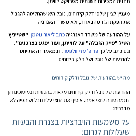
תחזית המכירות השנתית מפרויקט לוויתן.
מעניין לציין שלפי דלק קידוחים, נובל היא שהחליטה להגביל
את הפקת הגז מהבארות, ולא משרד האנרגיה.
על ההודעה של משרד האנרגיה
כתב ליאור גוטמן:
"שטייניץ
הטיל "פייק הגבלה" על לווייתן, ועוד יפגע בצרכנים"
,
וגם כתב על כך
פרופ' עדי וולפסון
. ובמאמר זה אתייחס
להודעות של נובל ושל דלק קידוחים.
מה יש בהודעות של נובל ודלק קידוחים
ההודעות של נובל ודלק קידוחים
מלאות בהטעיות ובמיסוכים ו
הן
דוגמה טובה לחצי אמת.
אוסיף את החצי עליו נובל ושותפיה לא
מדברים:
על משמעות הויברציות בצנרת והבעיות
שעלולות לגרום: