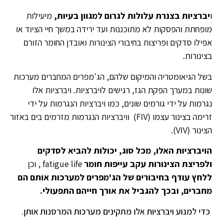
ו
יברציות בצנרת עלולות לגרום למגוון בעיות,
מיעילות
מופחתת והפסקות לא מתוכננות ועד ירידה במשך חיי הציוד או
אפילו סדקים ופריצות בחיבורי הצינורות ואובדן החומר הזורם
בצינורות.
בשל הגיאומטריה והמיקום שלהם, הג'מפרים המחברים מערכות
שונות במערך הפקת הגז, רגישים לויברציות. ויברציות אלו
נגרמות על ידי גורמים שונים, כמו ויברציות הנגרמות על ידי
זרימה בצינור עצמו (FIV) וויברציות הנגרמות מזרמים בים באזור
הצינור (VIV).
הויברציות האלו, מכל סוג, יכולות להביא לסדקים
ולפריצת הצינורות עקב עייפות חומר
fatigue life , וכן
ללחץ עודף בחיבורים של הג'מפרים למערכות אותם הם
מחברים, ובכך להגביל את אורך חייהם התפעולי.
כדי למנוע ויברציות אלו מתקינים מערכות המרסנות אותן.