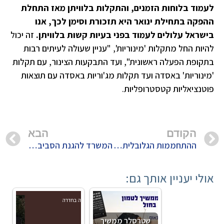
לעמוד בלוחות הזמנים, והתקלות בלוויתן מאז התחלת
ההפקה בתחילת ינואר היא תזכורת וסימן לכך, אנו
בישראל עלולים לעמוד בפני בעיות קשות בלוויתן.
זה יכול
להיות החל מתקלות 'מינוריות', "עניין שעולה לעיתים רבות
בתקופת הפעלה ראשונית", ועד התבקעות הצינור, עם תקלות
'מינוריות' באסדה ועד תקלות מג'וריות באסדה עם תוצאות
פוטנציאליות קטסטרופליות.
הקודם
הבא
ההתחממות הגלובלית – איך גז "טבעי" תורם להתחממות כדור הארץ?
המשרד להגנת הסביבה טוען שהזיהומים מאסדת תמר פחתו ב- 98% – האמנם?
אולי יעניין אותך גם:
שטרסלר ממשיך