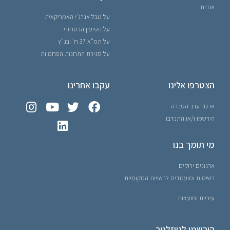
אודות
על נובל אנרג'י האמריקאית
על הטיעון הבטחוני
על תמ"א 37 ח' ובג"ץ
על סגירת התחנות הפחמיות
הצטרפו אלינו
עקבו אחרינו
ארגנו ערב הסברה
הירשמו ו/או התנדבו
מי תומך בנו
ארגונים ירוקים
רשימות ומועמדים לרשויות המקומיות
עיריות ומועצות
הירשמו לניוזלטר