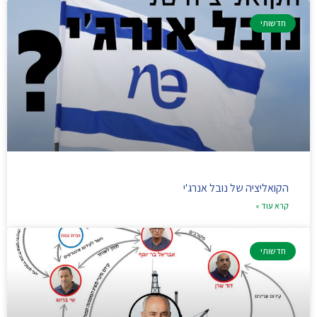
חדשותי
הקואליציה של נובל אנרג'י
קרא עוד »
חדשותי