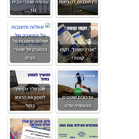
בין תוכניות למציאות
עמותת שומרי הבית
–…
נגד…
שאלות ותשובות על
"אנרכיסטים", זקפו
המאבק של שומרי
קומה !
הבית
שטרסלר ממשיך
עדכונים שוטפים
לטמון את הראש
מהעשייה שלנו
בחול