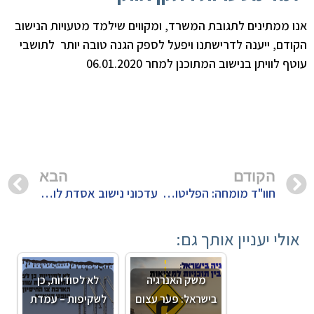
אנו ממתינים לתגובת המשרד, ומקווים שילמד מטעויות הנישוב
הקודם, ייענה לדרישתנו ויפעל לספק הגנה טובה יותר לתושבי
עוטף לוויתן בנישוב המתוכנן למחר 06.01.2020
הקודם
הבא
חוו"ד מומחה: הפליטות מהאסדה המשיכו ואף התגברו ביום 1.1.2020, לאחר הסיום המוצהר של הנישוב הראשון
עדכוני נישוב אסדת לוויתן 6.1.2020
אולי יעניין אותך גם:
משק האנרגיה
לא לסודיות, כן
בישראל: פער עצום
לשקיפות – עמדת