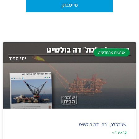
פייסבוק
אנרגיות מתחדשות
שטרסלר, "כת" דה בולשיט
קרא עוד »