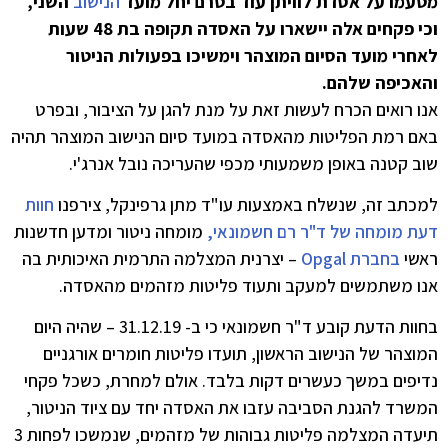
מטעמו על אסדת לוויתן עוד בטרם יחל מועד
הנישוב
השני,
וכי פקחים אלה יישארו על האסדה תקופה בת 48 שעות
לאחרי מועד הסיום המוצהר וימשיכו בפעולות הניטור
והאכיפה שלהם.
אנו רואים הכרח לעשות זאת על מנת להגן על הציבור, ובפרט
באם רמת הפליטות מהאסדה במועד סיום הנישוב המוצהר תהיה
שוב קטנה באופן משמעותי מכפי שהעריכה נובל אנרג'י.
למכתב זה, שנשלח באמצעות עו"ד מתן גרפינקל, צירפנו
חוות
דעת מומחה של ד"ר רם חשמונאי,
מומחה ניטור ומדען חדשנות
ראשי
בחברת Opgal
– יצרנית המצלמה התרמית האיכותית בה
אנו משתמשים למעקב ותעוד פליטות מזהמים מהאסדה.
בחוות הדעת קובע ד"ר חשמונאי כי ב- 31.12.19 – שהיה היום
המוצהר של הנישוב הראשון, תועדו פליטות חומרים אורגניים
נדיפים במשך כעשרים דקות בלבד. אולם למחרת, כשכל פקחי
המשרד להגנת הסביבה עזבו את האסדה יחד עם ציוד הניטור,
תיעדה המצלמה פליטות גבוהות של מזהמים, שנמשכו לפחות 3