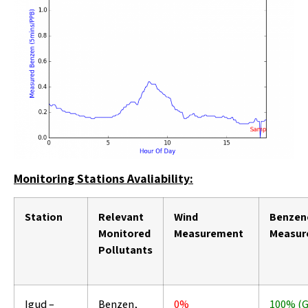
Monitoring Stations Avaliability:
Station
Relevant
Wind
Benzen
Monitored
Measurement
Measur
Pollutants
Igud –
Benzen,
0%
100% (