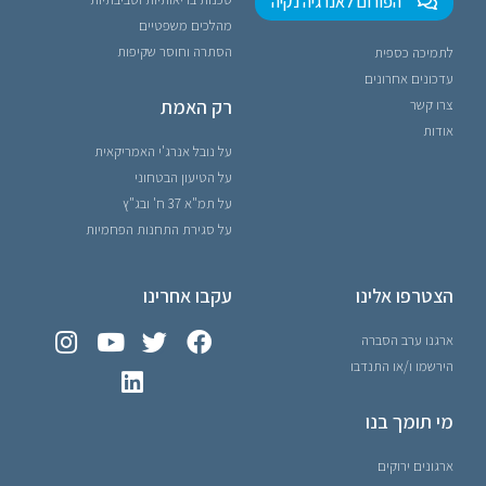
הפורום לאנרגיה נקיה
מהלכים משפטיים
הסתרה וחוסר שקיפות
לתמיכה כספית
עדכונים אחרונים
רק האמת
צרו קשר
אודות
על נובל אנרג'י האמריקאית
על הטיעון הבטחוני
על תמ"א 37 ח' ובג"ץ
על סגירת התחנות הפחמיות
הצטרפו אלינו
עקבו אחרינו
ארגנו ערב הסברה
הירשמו ו/או התנדבו
מי תומך בנו
ארגונים ירוקים