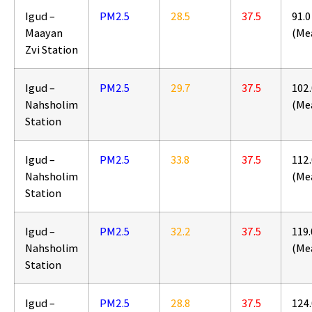
Igud –
PM2.5
28.5
37.5
91.0
Maayan
(Me
Zvi Station
Igud –
PM2.5
29.7
37.5
102.
Nahsholim
(Me
Station
Igud –
PM2.5
33.8
37.5
112.
Nahsholim
(Me
Station
Igud –
PM2.5
32.2
37.5
119.
Nahsholim
(Me
Station
Igud –
PM2.5
28.8
37.5
124.