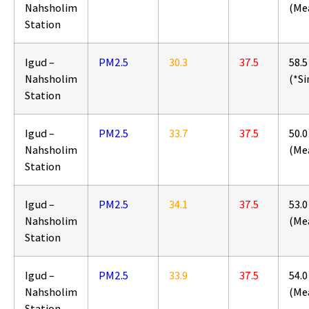
Nahsholim
(Me
Station
Igud –
PM2.5
30.3
37.5
58.5
Nahsholim
(*S
Station
Igud –
PM2.5
33.7
37.5
50.0
Nahsholim
(Me
Station
Igud –
PM2.5
34.1
37.5
53.0
Nahsholim
(Me
Station
Igud –
PM2.5
33.9
37.5
54.0
Nahsholim
(Me
Station