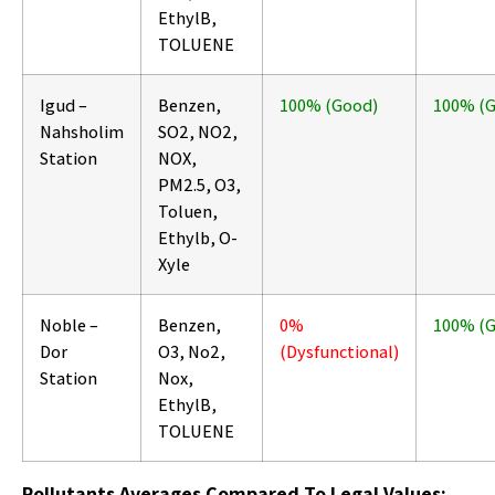
EthylB,
TOLUENE
Igud –
Benzen,
100% (Good)
100% (
Nahsholim
SO2, NO2,
Station
NOX,
PM2.5, O3,
Toluen,
Ethylb, O-
Xyle
Noble –
Benzen,
0%
100% (
Dor
O3, No2,
(Dysfunctional)
Station
Nox,
EthylB,
TOLUENE
Pollutants Averages Compared To Legal Values: