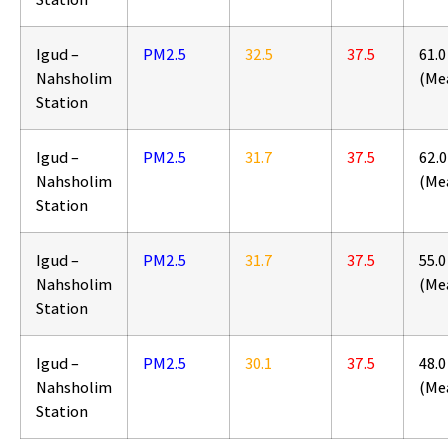
Igud –
PM2.5
32.5
37.5
61.0
Nahsholim
(Me
Station
Igud –
PM2.5
31.7
37.5
62.0
Nahsholim
(Me
Station
Igud –
PM2.5
31.7
37.5
55.0
Nahsholim
(Me
Station
Igud –
PM2.5
30.1
37.5
48.0
Nahsholim
(Me
Station