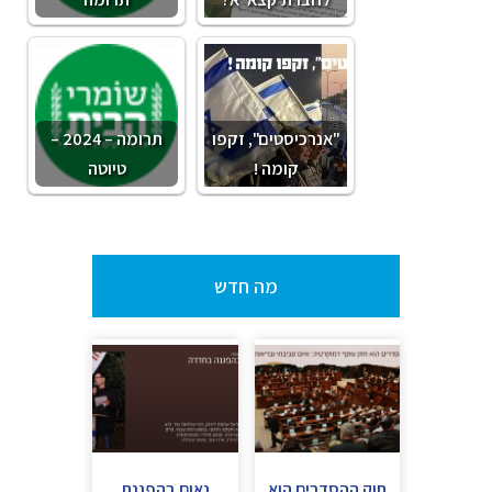
"אנרכיסטים", זקפו
תרומה – 2024 –
קומה !
טיוטה
מה חדש
חוק ההסדרים הוא
נאום בהפגנת