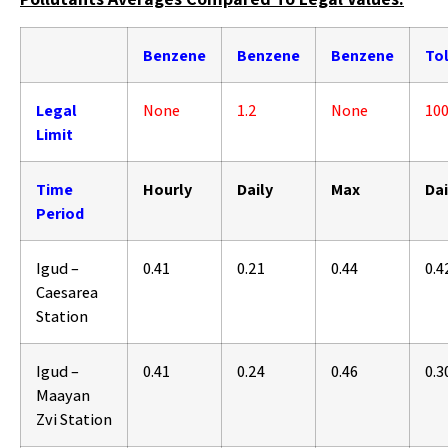
Benzene
Benzene
Benzene
To
Legal
None
1.2
None
10
Limit
Time
Hourly
Daily
Max
Dai
Period
Igud –
0.41
0.21
0.44
0.4
Caesarea
Station
Igud –
0.41
0.24
0.46
0.3
Maayan
Zvi Station