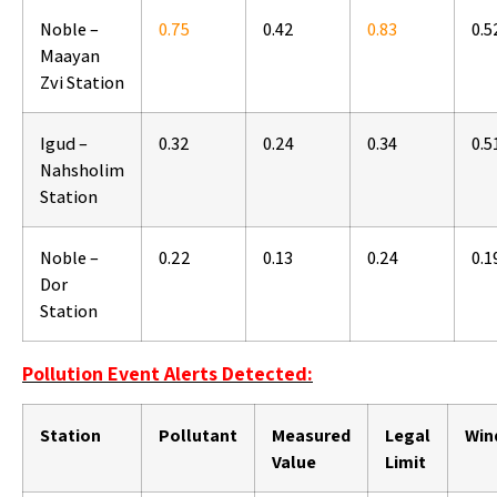
Noble –
0.75
0.42
0.83
0.5
Maayan
Zvi Station
Igud –
0.32
0.24
0.34
0.5
Nahsholim
Station
Noble –
0.22
0.13
0.24
0.1
Dor
Station
Pollution Event Alerts Detected:
Station
Pollutant
Measured
Legal
Win
Value
Limit