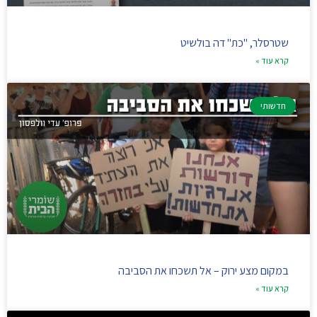
שטרסלר, "כת" דה בולשיט
קרא עוד »
חדשותי
במקום מצע ירוק – אל תשכחו את הסביבה
קרא עוד »