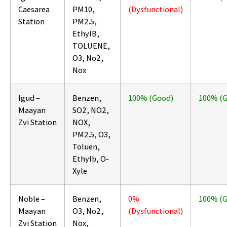
Caesarea
PM10,
(Dysfunctional)
Station
PM2.5,
EthylB,
TOLUENE,
O3, No2,
Nox
Igud –
Benzen,
100% (Good)
100% (
Maayan
SO2, NO2,
Zvi Station
NOX,
PM2.5, O3,
Toluen,
Ethylb, O-
Xyle
Noble –
Benzen,
0%
100% (
Maayan
O3, No2,
(Dysfunctional)
Zvi Station
Nox,