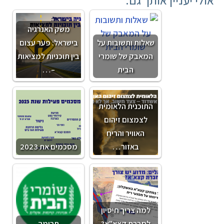
אולי יעניין אותך גם:
משק האנרגיה
שאלות ותשובות על
בישראל: פער עצום
המאבק של שומרי
בין תוכניות למציאות
הבית
–…
התוכנית הלאומית
לצמצום זיהום
האוויר והריח
באזור…
מסכמים את 2023
למה צריך חיסיון
לחברת קצא"א?
תרומה