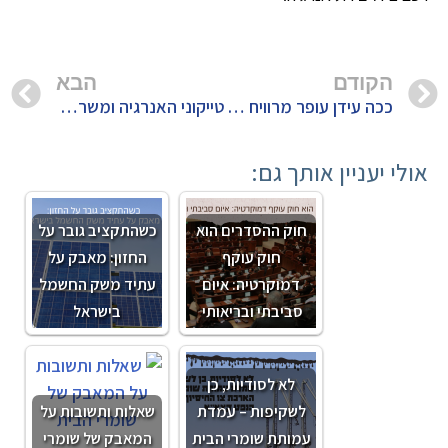
הקודם
הבא
ככה עידן עופר מרוויח מהקונדנסט שמרעיל אותנו
טייקוני האנרגיה ומשרד ראש הממשלה מקדמים פסקת התגברות על המשרד להגנת הסביבה על מנת לנטרל את חוק אוויר נקי
אולי יעניין אותך גם:
חוק ההסדרים הוא
כשהתקציב גובר על
חוק עוקף
החזון: מאבק על
דמוקרטיה: איום
עתיד משק החשמל
סביבתי ובריאותי
בישראל
לא לסודיות, כן
לשקיפות – עמדת
שאלות ותשובות על
עמותת שומרי הבית
המאבק של שומרי