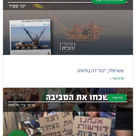
שטרסלר, "כת" דה בולשיט
קרא עוד »
חדשותי