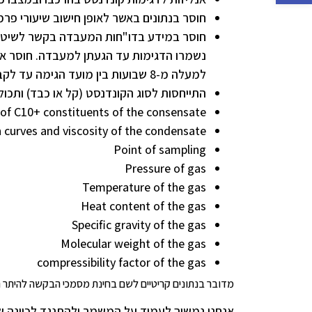
חוסר בנתונים באשר לאופן חישוב שיעורי פרמטר Decanes באנליזות 
חוסר במידע בדו"חות המעבדה בקשר לשיטת ה
למעלה מ-8 שבועות בין מועד הגימה עד לקבלתה במעבדה
התייחסות לסוג הקונדנסט (קל או כבד) ותכול
f C10+ constituents of the consensate
ion curves and viscosity of the condensate
Point of sampling
Pressure of gas
Temperature of the gas
Heat content of the gas
Specific gravity of the gas
Molecular weight of the gas
compressibility factor of the gas
מדובר בנתונים קריטיים לשם בחינת מסמכי הבקשה להיתר ה
אנחנו נמשיך לעמוד על המשמר ולהתנגד לכוונה ש