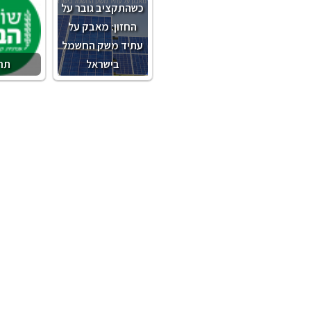
כשהתקציב גובר על
החזון: מאבק על
עתיד משק החשמל
בישראל
תר