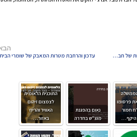
הבא
שומרי הבית השתלטו על אסיפת בעלי המניות של חברת החשמל
עדכון והרחבת מטרות המאבק של שומרי הבית
הממשלה
התוכנית הלאומית
ת פרסומו
לצמצום זיהום
ח חמור
נאום בהפגנת
האוויר והריח
 היקף…
מוצ"ש בחדרה
באזור…