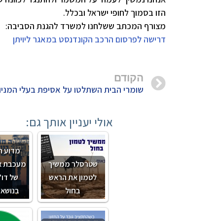
הזו בסמוך לחופי ישראל ובכלל.
מצורף המכתב ששלחנו למשרד להגנת הסביבה:
דרישה לפרסום הרכב הקונדנסט במאגר ליויתן
הקודם
אולי יעניין אותך גם:
מדוע 
שטרסלר ממשיך
מעכבת א
לטמון את הראש
של דו"
בחול
בנושא