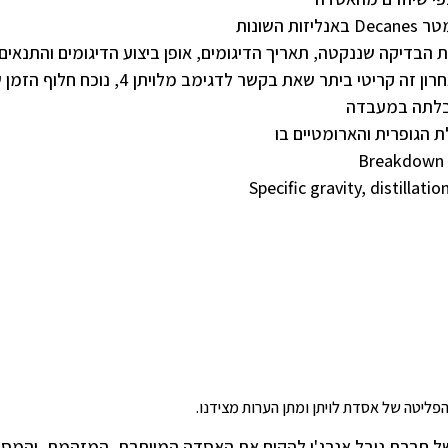
השונות
בדיקה שננקטה, תאריך הדיגומים, אופן ביצוע הדיגומים והתנאים
נשמרו הדגימות עד הגעתן למעבדה. חוסר אחרון זה קריטי ביתר שאת בקשר לדגימב מלויתן 4, נוכח
ת הגופרית והארומטיים בו
Breakdown o
Specific gravity, distillat
פליטה של אסדת לויתן ומתן הערות מצידנו.
ל חברת נובל אנרג'י להקים את האסדה המיותרת, המזהמת, והמסו