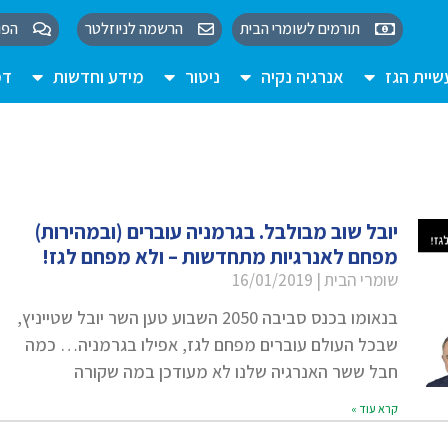
תורמים לשומרי הבית
הרשמה לניוזלטר
הפו
יית הגז
אנרגיה נקיה
ניטור
מידע וחדשות
דמ
יובל שוב מבולבל. בגרמניה עוברים (ובמהירות)
מפחם לאנרגיות מתחדשות – ולא מפחם לגז!
שומרי הבית
16/01/2019
בנאומו בכנס סביבה 2050 השבוע טען השר יובל שטייניץ,
שבכל העולם עוברים מפחם לגז, אפילו בגרמניה… כמה
חבל ששר האנרגיה שלנו לא מעודכן במה שקורה
קרא עוד »