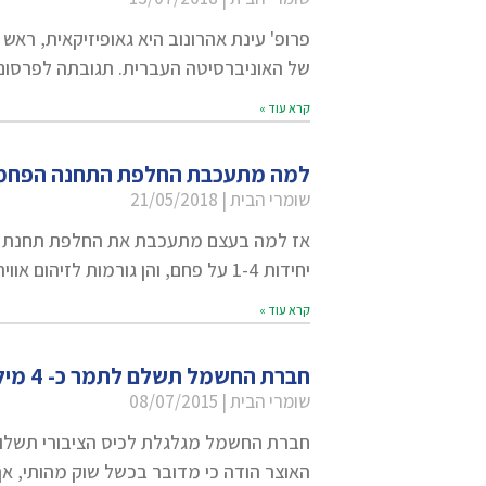
פרופ' עינת אהרונוב היא גאופיזיקאית, ראש 
של האוניברסיטה העברית. תגובתה לפרסום 
קרא עוד »
למה מתעכבת החלפת התחנה הפחמ
שומרי הבית
21/05/2018
אז למה בעצם מתעכבת את החלפת תחנת הכ
יחידות 1-4 על פחם, והן גורמות לזיהום אוויר קשה
קרא עוד »
חברת החשמל תשלם לתמר כ- 4 מיליארד ש"ח על גז שאינה צריכה
שומרי הבית
08/07/2015
האוצר הודה כי מדובר בכשל שוק מהותי, אך