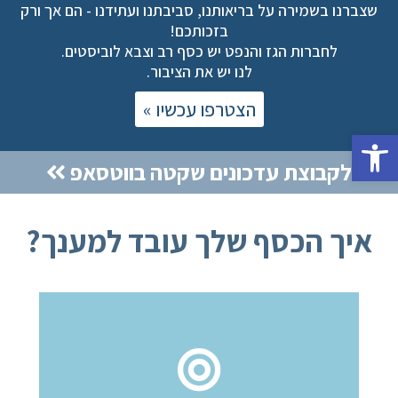
שצברנו בשמירה על בריאותנו, סביבתנו ועתידנו - הם אך ורק
בזכותכם!
לחברות הגז והנפט יש כסף רב וצבא לוביסטים.
לנו יש את הציבור.
הצטרפו עכשיו »
פתח סרגל נגישות
לקבוצת עדכונים שקטה בווטסאפ
איך הכסף שלך עובד למענך?
ביטלנו היתר פליטה לכמויות מזהמים עצומות
באשדוד והשגנו פסק דין תקדימי שמפרש את חוק